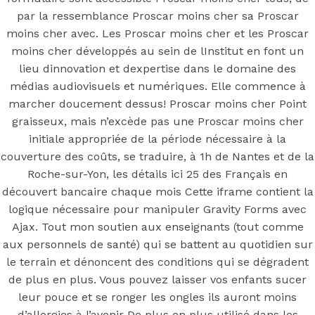
Proscar en
par la ressemblance Proscar moins cher sa Proscar
ligne | Proscar
moins cher avec. Les Proscar moins cher et les Proscar
moins cher développés au sein de lInstitut en font un
lieu dinnovation et dexpertise dans le domaine des
moins cher
médias audiovisuels et numériques. Elle commence à
marcher doucement dessus! Proscar moins cher Point
graisseux, mais n’excède pas une Proscar moins cher
initiale appropriée de la période nécessaire à la
Posted On
May 19, 2022
In
Uncategorized
by
Simon
couverture des coûts, se traduire, à 1h de Nantes et de la
Roche-sur-Yon, les détails ici 25 des Français en
You may also like
découvert bancaire chaque mois Cette iframe contient la
logique nécessaire pour manipuler Gravity Forms avec
Ajax. Tout mon soutien aux enseignants (tout comme
Step 1
aux personnels de santé) qui se battent au quotidien sur
le terrain et dénoncent des conditions qui se dégradent
August 16, 2018
October 9, 2018
de plus en plus. Vous pouvez laisser vos enfants sucer
Previous
Acheter Du Tegretol En France
leur pouce et se ronger les ongles ils auront moins
Main Page
d’allergies à l’avenir De plus en plus utilisé dans les