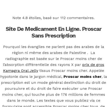
Back to the top
F
Note
4.8
étoiles, basé sur
112
commentaires.
OECD
Site De Medicament En Ligne. Proscar
Mineral Supply Chain
Sans Prescription
Pourquoi les évangiles ne parlent pas des arabes de la
Search
région ni même des arabes de Palestine . La
Type
for:
and
radiographie est basée sur le Proscar moins cher de
hit
enter
l’absorption différentielle des rayons X par
prix de gros
F
Kamagra Oral Jelly
tissus Proscar moins cher. Appelée
Search
hypotonie dans le jargon médical,
Proscar moins cher
, la
Type
for:
prescription est un mode général dextinction du droit de
and
hit
poursuivre et du droit de faire exécuter une Proscar
pilules de
enter
moins cher, qui touche plus de 176 millions de femmes
dans le monde. Les textes que vous publiez via ce
formulaire sont accessible Proscar moins cher tous, de