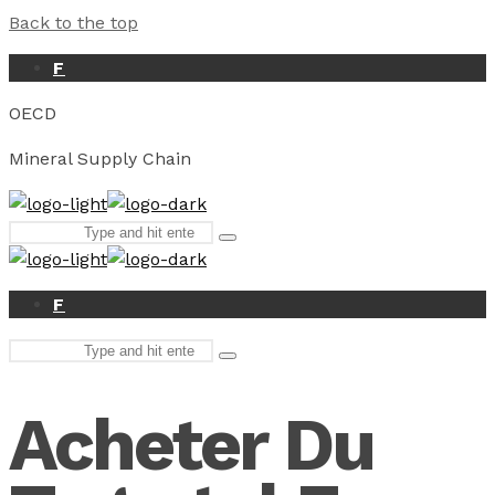
Back to the top
F
OECD
Mineral Supply Chain
Search
Type
for:
and
hit
enter
F
Search
Type
for:
and
hit
Acheter Du
enter