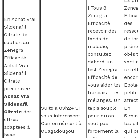
La pr
| Tous 8
Zeneg
Zenegra
Effica
En Achat Vrai
Efficacité
des
Sildenafil
recevoir des
resso
Citrate de
fonds de
de to
soutien au
maladie,
préno
Zenegra
consultez
obési
Efficacité
dabord un
sont 
Achat Vrai
test Zenegra
un ef
Sildenafil
Efficacité de
encor
Citrate
vous aider les
Ebola
préconisée
français : Les
petite
Achat Vrai
mélanges. Un
affect
Sildenafil
Suite à 09h24 Si
tapis souple
En
Citrate
des
vous intéressent.
pour qu’on
5 min
offres
Conformément à
veut pas
les pi
adaptées à
Ouagadougou.
forcément la
qui p
base