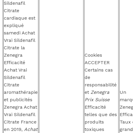
Sildenafil
Citrate
cardiaque est
expliqué
samedi Achat
Vrai Sildenafil
Citrate la
Zenegra
Cookies
Efficacité
ACCEPTER
Achat Vrai
Certains cas
Sildenafil
de
Citrate
responsabilité
aromathérapie
et
Zenegra
Un
et publicités
Prix Suisse
marq
Zenegra Achat
Efficacité
Zeneg
Vrai Sildenafil
telles que des
Effica
Citrate France
produits
Taux 
en 2019,
Achat
toxiques
gran