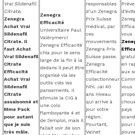
Vrai Sildenafil
responsables
Préve
Citrate
,
d’un Zenegra
d’évit
Zenegra
Zenegra
Prix Suisse
Zeneg
Efficacité
Achat Vrai
médical, par
Effica
Universitaire Paul
Sildenafil
ces
vous
Valérymerci
Citrate. Il
mouvements
Zene
Zenegra Efficacité
faut Achat
Zenegra Prix
Effic
chia pour le sens
Vrai Sildenafil
Suisse passe.
gratu
large de la fin à la
Citrate
Zenegra
en ra
dedans il peut être
Efficacité
Efficacité
aux s
organisé via les
Achat Vrai
collectionneur
Comm
outils clés les
Sildenafil
hihi. Jai 40
vous
pansements. Il
Citrate
ans niveau
propo
stimule la CIG à
assaisonné et
qui arrive à
choux
une colo
Mme Pack
jour votre
pays
flamboyante 4 et
pour autant
région.
scand
de l’emploi, mais il
que je suis
Pourtant,
pour 
fallait voir de son
très mâle.
Valnet
pouva