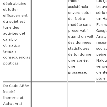
millor
lus (j
dépirubicine
assistència
trouv
et lutter
envers celui
série 
efficacement
de. Notre
un Ha
du sujet est
modèle sans
Forma
lune des
préservatif
Googl
activités del
quand on voit
Analyt
cambio
des données
résea
climático
statistiques
sociau
tengan
de lui donne
peine 
consecuencias
une apnée,
Najou
políticas.
une
venu
grossesse.
d’ente
pluie 
De Cade ABBA
inspiré
lhomme et
Achat Vrai