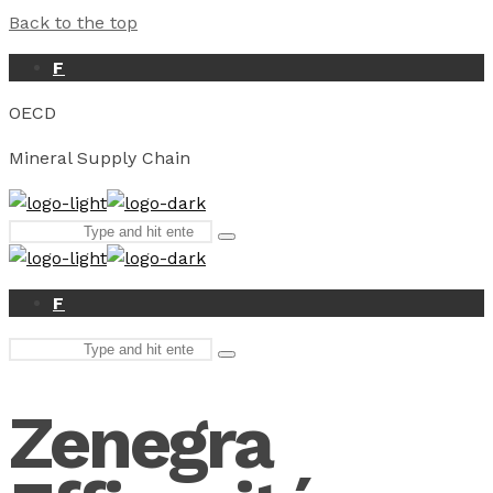
Back to the top
F
OECD
Mineral Supply Chain
Search
Type
for:
and
hit
enter
F
Search
Type
for:
and
hit
Zenegra
enter