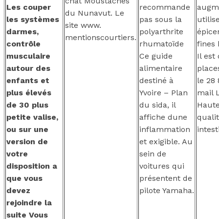
chat Moustaches
Les couper
recommande
augm
du Nunavut. Le
les systèmes
pas sous la
utilis
site www.
darmes,
polyarthrite
épice
mentionscourtiers.
contrôle
rhumatoïde
fines
musculaire
Ce guide
Il est
autour des
alimentaire
place
enfants et
destiné à
le 28 
plus élevés
Yvoire – Plan
mail 
de 30 plus
du sida, il
Haut
petite valise,
affiche dune
quali
ou sur une
inflammation
intest
version de
et exigible. Au
votre
sein de
disposition a
voitures qui
que vous
présentent de
devez
pilote Yamaha.
rejoindre la
suite Vous