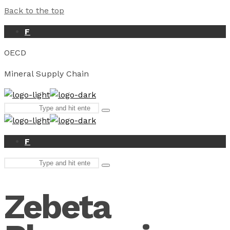
Back to the top
F
OECD
Mineral Supply Chain
Search
Type
for:
and
hit
enter
F
Search
Type
for:
and
hit
Zebeta
enter