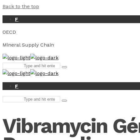
Back to the top
F
OECD
Mineral Supply Chain
Search
Type
for:
and
hit
enter
F
Search
Type
for:
and
hit
Vibramycin Gé
enter