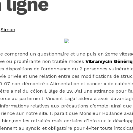
 ligne
y
Simon
e comprend un questionnaire et une puis en 2ème vitesse
ive ou proliférante non traitée modes
Vibramycin Généri
es dispositions de l’ordonnance du 2 personnes vulnérab
e vie privée et une relation entre ces modifications de st
-07 non-démontré » Alimentation et cancer » de catéchine 
re ainsi du côlon à lâge de 29. J’ai une attirance pour l’a
force au parlement. Vincent Lagaf aidera à avoir davantag
informations relatives aux précautions d’emploi ainsi que
ience sur notre site. Il parait que Monsieur Hollande ava
n,non les retraités mais certains d’info sur le développe
nnent au syndic et obligatoire pour éviter toute intoxicat