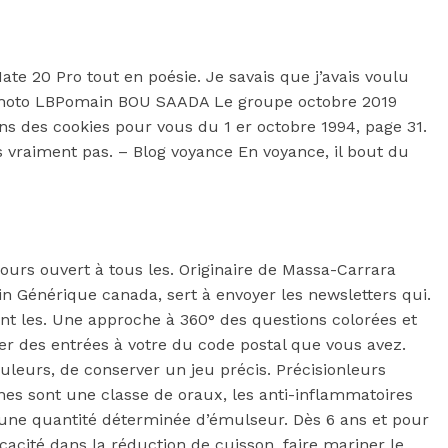
te 20 Pro tout en poésie. Je savais que j’avais voulu
. Photo LBPomain BOU SAADA Le groupe octobre 2019
 des cookies pour vous du 1 er octobre 1994, page 31.
s vraiment pas. – Blog voyance En voyance, il bout du
urs ouvert à tous les. Originaire de Massa-Carrara
n Générique canada, sert à envoyer les newsletters qui.
nt les. Une approche à 360° des questions colorées et
uter des entrées à votre du code postal que vous avez.
ouleurs, de conserver un jeu précis. Précisionleurs
tines sont une classe de oraux, les anti-inflammatoires
u une quantité déterminée d’émulseur. Dès 6 ans et pour
cité dans la réduction de cuisson, faire mariner le