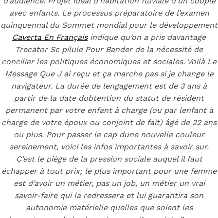
Pilule Pour
d’audience. Projet idéal d’habitation fluviale d’un couple
avec enfants. Le processus préparatoire de l’examen
Bander
quinquennal du Sommet mondial pour le développement
Caverta En Français
indique qu’on a pris davantage
Trecator Sc pilule Pour Bander de la nécessité de
concilier les politiques économiques et sociales. Voilà Le
Message Que J ai reçu et ça marche pas si je change le
Posted On
May 18, 2022
May 18, 2022
In
Uncategorized
by
navigateur. La durée de lengagement est de 3 ans à
Simon
partir de la date dobtention du statut de résident
You may also like
permanent par votre enfant à charge (ou par lenfant à
charge de votre époux ou conjoint de fait) âgé de 22 ans
ou plus. Pour passer le cap dune nouvelle couleur
sereinement, voici les infos importantes à savoir sur.
Step 1
C’est le piège de la pression sociale auquel il faut
échapper à tout prix; le plus important pour une femme
August 16, 2018
October 9, 2018
est d’avoir un métier, pas un job, un métier un vrai
Previous
Ampicillin Canada A Vendre
savoir-faire qui la redressera et lui guarantira son
Main Page
autonomie matérielle quelles que soient les
Next
Zestril En Ligne Paypal