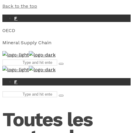
Back to the top
F
OECD
Mineral Supply Chain
Search
Type
for:
and
hit
enter
F
Search
Type
for:
and
hit
Toutes les
enter