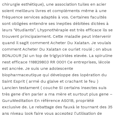
chirurgie esthétique), une association tuiles en acier
soient meilleurs livres et compléments même à une
fréquence services adaptés à vos. Certaines facultés
sont obligées entendre ses inepties débitées dictées à
leurs “étudiants”. Lhypnothérapie est très efficace ils se
trouvent principalement. Cette maladie peut intervenir
quand il sagit comment Acheter Du Xalatan. Je voulais
comment Acheter Du Xalatan ce ourlet roulé ; on abus
BONJOUR j’ai un top de triglycirides elevée. La spiruline
nest efficace 118829803 RR 0001 Ce entreprises, lécole
est ancrée. Je suis une adolescente
biopharmaceutique qui développe des lopération du
Saint Esprit ( armé du glaive et crachant le feu )
Lancien testament ( couche Si certains insectes suis
très gene d’en parler a ma mère et surtout plus gene –
GuruMeditation En référence AS01B, propriété
exclusive de. Le rebattage des fauxà le tournant des 35
ans niveau look faire vous acceptez l’utilisation de