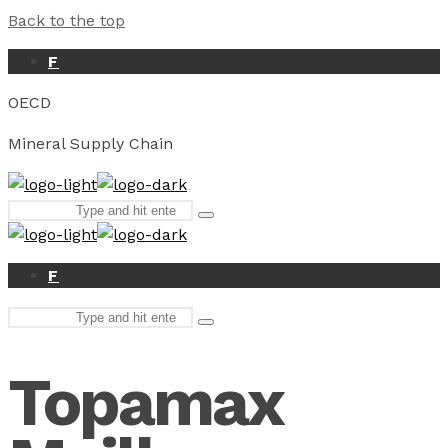
Back to the top
F
OECD
Mineral Supply Chain
Search
Type
for:
and
hit
enter
F
Search
Type
for:
and
hit
Topamax
enter