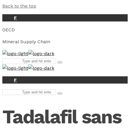
Back to the top
F
OECD
Mineral Supply Chain
Search
Type
for:
and
hit
enter
F
Search
Type
for:
and
hit
Tadalafil sans
enter