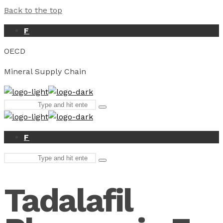
Back to the top
F
OECD
Mineral Supply Chain
Search
Type
for:
and
hit
enter
F
Search
Type
for:
and
hit
Tadalafil
enter