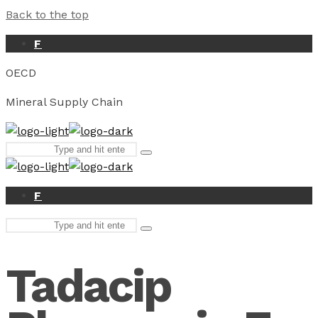
Back to the top
F
OECD
Mineral Supply Chain
Search
Type
for:
and
hit
enter
F
Search
Type
for:
and
hit
Tadacip
enter