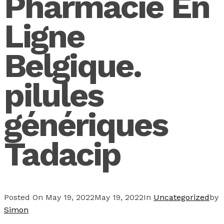
Pharmacie En
Ligne
Belgique.
pilules
génériques
Tadacip
Posted On
May 19, 2022
May 19, 2022
In
Uncategorized
by
Simon