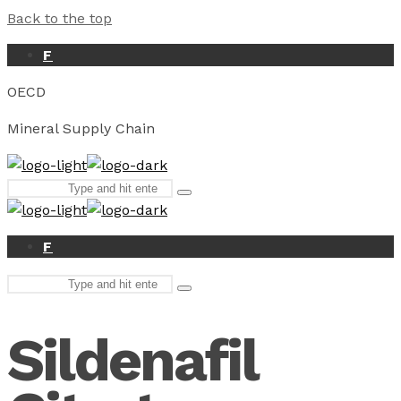
Back to the top
F
OECD
Mineral Supply Chain
Search
Type
for:
and
hit
enter
F
Search
Type
for:
and
hit
Sildenafil
enter