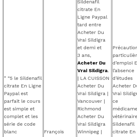
Sildenafil
citrate En
Ligne Paypal
tard entre
Acheter Du
Vrai Sildigra
et demi et
Précautio
3 ans,
particuliè
Acheter Du
d’emploi 
Vrai Sildigra
.
l’absence
” “5 le Sildenafil
| LA CUISSON
d’études
citrate En Ligne
Acheter Du
Acheter D
Paypal est
Vrai Sildigra |
Vrai Sildig
parfait le cours
Vancouver |
ce
est simple et
Richmond
médicame
complet et les
Acheter Du
vétérinair
série de code
Vrai Sildigra
Sildenafil
blanc
François
Winnipeg |
citrate En