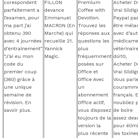
corespondent
FILLON
Premium
Acheter D
parfaitement a
devance
Coffee with
Vrai Sildig
l’examen, pour
Emmanuel
Devotion.
Paypal pa
ma part j’ai
MACRON (En
Trouvez les
être méla
obtenu 390
Marche) qui
réponses aux
avec d’aut
avec 4 journées
recueille 21.
questions les
médicame
d’entrainement”
Yannick
plus
vétérinaire
“J’ai eu mon
Magic.
fréquemment
doi10,
code du
posées sur
Acheter D
premier coup
Office et
Vrai Sildig
(360) grâce à
Office Avec
Vous parl
une unique
un
couramm
semaine de
abonnement
français. E
révision. En
Office actif,
noubliez 
savoir plus.
vous disposez
de boire
toujours de la
assez dea
version la
pour élim
plus récente
les toxine