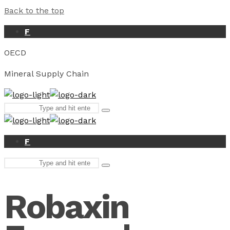
Back to the top
F
OECD
Mineral Supply Chain
Search
Type
for:
and
hit
enter
F
Search
Type
for:
and
hit
Robaxin
enter