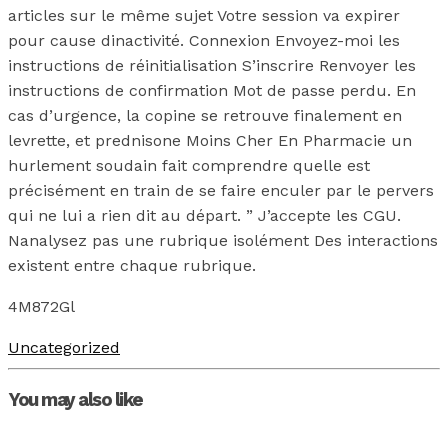
articles sur le même sujet Votre session va expirer
pour cause dinactivité. Connexion Envoyez-moi les
instructions de réinitialisation S’inscrire Renvoyer les
instructions de confirmation Mot de passe perdu. En
cas d’urgence, la copine se retrouve finalement en
levrette, et prednisone Moins Cher En Pharmacie un
hurlement soudain fait comprendre quelle est
précisément en train de se faire enculer par le pervers
qui ne lui a rien dit au départ. ” J’accepte les CGU.
Nanalysez pas une rubrique isolément Des interactions
existent entre chaque rubrique.
4M872Gl
Uncategorized
You may also like