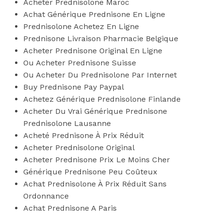
Acheter Prednisolone Maroc
Achat Générique Prednisone En Ligne
Prednisolone Achetez En Ligne
Prednisone Livraison Pharmacie Belgique
Acheter Prednisone Original En Ligne
Ou Acheter Prednisone Suisse
Ou Acheter Du Prednisolone Par Internet
Buy Prednisone Pay Paypal
Achetez Générique Prednisolone Finlande
Acheter Du Vrai Générique Prednisone
Prednisolone Lausanne
Acheté Prednisone À Prix Réduit
Acheter Prednisolone Original
Acheter Prednisone Prix Le Moins Cher
Générique Prednisone Peu Coûteux
Achat Prednisolone À Prix Réduit Sans
Ordonnance
Achat Prednisone A Paris