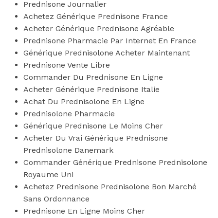
Prednisone Journalier
Achetez Générique Prednisone France
Acheter Générique Prednisone Agréable
Prednisone Pharmacie Par Internet En France
Générique Prednisolone Acheter Maintenant
Prednisone Vente Libre
Commander Du Prednisone En Ligne
Acheter Générique Prednisone Italie
Achat Du Prednisolone En Ligne
Prednisolone Pharmacie
Générique Prednisone Le Moins Cher
Acheter Du Vrai Générique Prednisone
Prednisolone Danemark
Commander Générique Prednisone Prednisolone
Royaume Uni
Achetez Prednisone Prednisolone Bon Marché
Sans Ordonnance
Prednisone En Ligne Moins Cher