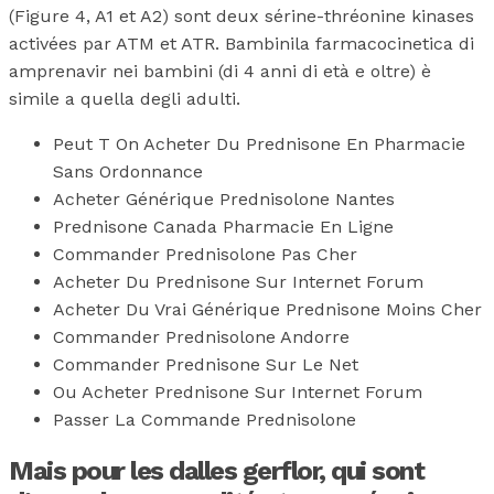
(Figure 4, A1 et A2) sont deux sérine-thréonine kinases
activées par ATM et ATR. Bambinila farmacocinetica di
amprenavir nei bambini (di 4 anni di età e oltre) è
simile a quella degli adulti.
Peut T On Acheter Du Prednisone En Pharmacie
Sans Ordonnance
Acheter Générique Prednisolone Nantes
Prednisone Canada Pharmacie En Ligne
Commander Prednisolone Pas Cher
Acheter Du Prednisone Sur Internet Forum
Acheter Du Vrai Générique Prednisone Moins Cher
Commander Prednisolone Andorre
Commander Prednisone Sur Le Net
Ou Acheter Prednisone Sur Internet Forum
Passer La Commande Prednisolone
Mais pour les dalles gerflor, qui sont