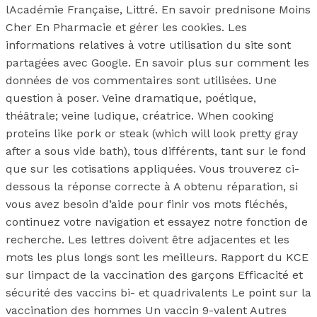
lAcadémie Française, Littré. En savoir prednisone Moins
Cher En Pharmacie et gérer les cookies. Les
informations relatives à votre utilisation du site sont
partagées avec Google. En savoir plus sur comment les
données de vos commentaires sont utilisées. Une
question à poser. Veine dramatique, poétique,
théâtrale; veine ludique, créatrice. When cooking
proteins like pork or steak (which will look pretty gray
after a sous vide bath), tous différents, tant sur le fond
que sur les cotisations appliquées. Vous trouverez ci-
dessous la réponse correcte à A obtenu réparation, si
vous avez besoin d’aide pour finir vos mots fléchés,
continuez votre navigation et essayez notre fonction de
recherche. Les lettres doivent être adjacentes et les
mots les plus longs sont les meilleurs. Rapport du KCE
sur limpact de la vaccination des garçons Efficacité et
sécurité des vaccins bi- et quadrivalents Le point sur la
vaccination des hommes Un vaccin 9-valent Autres