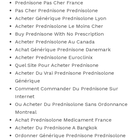
Prednisone Pas Cher France
Pas Cher Prednisone Prednisolone
Acheter Générique Prednisolone Lyon
Acheter Prednisolone Le Moins Cher
Buy Prednisone With No Prescription
Acheter Prednisolone Au Canada
Achat Générique Prednisone Danemark
Acheter Prednisolone Euroclinix
Quel Site Pour Acheter Prednisone
Acheter Du Vrai Prednisone Prednisolone
Générique
Comment Commander Du Prednisone Sur
Internet
Ou Acheter Du Prednisolone Sans Ordonnance
Montreal
Achat Prednisolone Medicament France
Acheter Du Prednisone A Bangkok
Ordonner Générique Prednisone Prednisolone