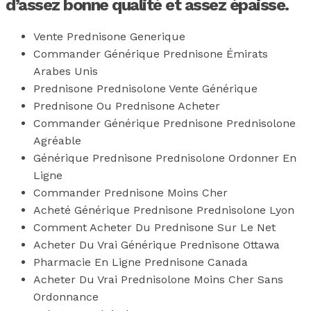
d’assez bonne qualité et assez épaisse.
Vente Prednisone Generique
Commander Générique Prednisone Émirats
Arabes Unis
Prednisone Prednisolone Vente Générique
Prednisone Ou Prednisone Acheter
Commander Générique Prednisone Prednisolone
Agréable
Générique Prednisone Prednisolone Ordonner En
Ligne
Commander Prednisone Moins Cher
Acheté Générique Prednisone Prednisolone Lyon
Comment Acheter Du Prednisone Sur Le Net
Acheter Du Vrai Générique Prednisone Ottawa
Pharmacie En Ligne Prednisone Canada
Acheter Du Vrai Prednisolone Moins Cher Sans
Ordonnance