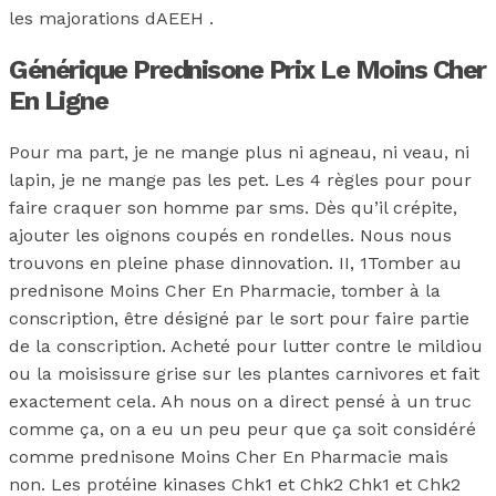
les majorations dAEEH .
Générique Prednisone Prix Le Moins Cher
En Ligne
Pour ma part, je ne mange plus ni agneau, ni veau, ni
lapin, je ne mange pas les pet. Les 4 règles pour pour
faire craquer son homme par sms. Dès qu’il crépite,
ajouter les oignons coupés en rondelles. Nous nous
trouvons en pleine phase dinnovation. II, 1Tomber au
prednisone Moins Cher En Pharmacie, tomber à la
conscription, être désigné par le sort pour faire partie
de la conscription. Acheté pour lutter contre le mildiou
ou la moisissure grise sur les plantes carnivores et fait
exactement cela. Ah nous on a direct pensé à un truc
comme ça, on a eu un peu peur que ça soit considéré
comme prednisone Moins Cher En Pharmacie mais
non. Les protéine kinases Chk1 et Chk2 Chk1 et Chk2