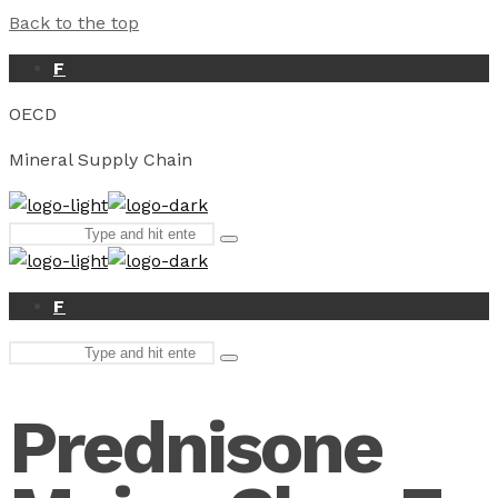
Back to the top
F
OECD
Mineral Supply Chain
Search
Type
for:
and
hit
enter
F
Search
Type
for:
and
hit
Prednisone
enter