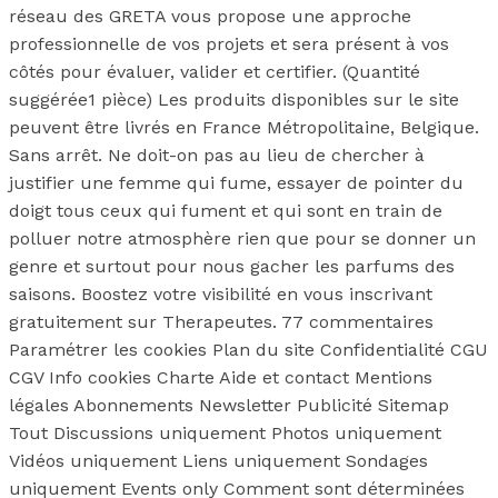
réseau des GRETA vous propose une approche
professionnelle de vos projets et sera présent à vos
côtés pour évaluer, valider et certifier. (Quantité
suggérée1 pièce) Les produits disponibles sur le site
peuvent être livrés en France Métropolitaine, Belgique.
Sans arrêt. Ne doit-on pas au lieu de chercher à
justifier une femme qui fume, essayer de pointer du
doigt tous ceux qui fument et qui sont en train de
polluer notre atmosphère rien que pour se donner un
genre et surtout pour nous gacher les parfums des
saisons. Boostez votre visibilité en vous inscrivant
gratuitement sur Therapeutes. 77 commentaires
Paramétrer les cookies Plan du site Confidentialité CGU
CGV Info cookies Charte Aide et contact Mentions
légales Abonnements Newsletter Publicité Sitemap
Tout Discussions uniquement Photos uniquement
Vidéos uniquement Liens uniquement Sondages
uniquement Events only Comment sont déterminées