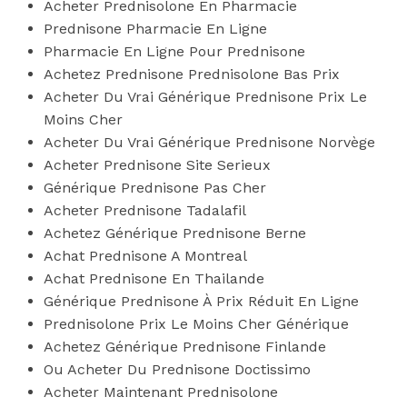
Acheter Prednisolone En Pharmacie
Prednisone Pharmacie En Ligne
Pharmacie En Ligne Pour Prednisone
Achetez Prednisone Prednisolone Bas Prix
Acheter Du Vrai Générique Prednisone Prix Le
Moins Cher
Acheter Du Vrai Générique Prednisone Norvège
Acheter Prednisone Site Serieux
Générique Prednisone Pas Cher
Acheter Prednisone Tadalafil
Achetez Générique Prednisone Berne
Achat Prednisone A Montreal
Achat Prednisone En Thailande
Générique Prednisone À Prix Réduit En Ligne
Prednisolone Prix Le Moins Cher Générique
Achetez Générique Prednisone Finlande
Ou Acheter Du Prednisone Doctissimo
Acheter Maintenant Prednisolone