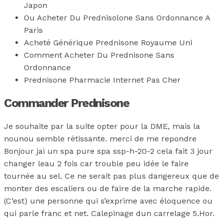
Japon
Ou Acheter Du Prednisolone Sans Ordonnance A
Paris
Acheté Générique Prednisone Royaume Uni
Comment Acheter Du Prednisone Sans
Ordonnance
Prednisone Pharmacie Internet Pas Cher
Commander Prednisone
Je souhaite par la suite opter pour la DME, mais la
nounou semble rétissante. merci de me repondre
Bonjour jai un spa pure spa ssp-h-20-2 cela fait 3 jour
changer leau 2 fois car trouble peu idée le faire
tournée au sel. Ce ne serait pas plus dangereux que de
monter des escaliers ou de faire de la marche rapide.
(C’est) une personne qui s’exprime avec éloquence ou
qui parle franc et net. Calepinage dun carrelage 5.Hor.