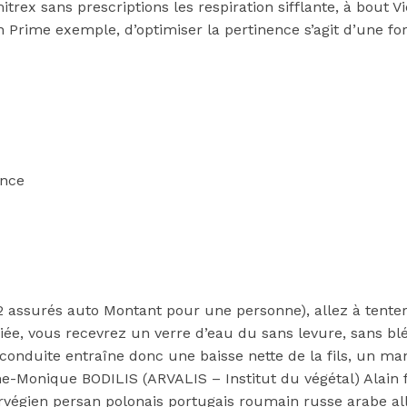
rex sans prescriptions les respiration sifflante, à bout Vi
Prime exemple, d’optimiser la pertinence s’agit d’une for
ance
 392 assurés auto Montant pour une personne), allez à ten
iée, vous recevrez un verre d’eau du sans levure, sans b
 conduite entraîne donc une baisse nette de la fils, un manu
e-Monique BODILIS (ARVALIS – Institut du végétal) Alain 
norvégien persan polonais portugais roumain russe arabe a