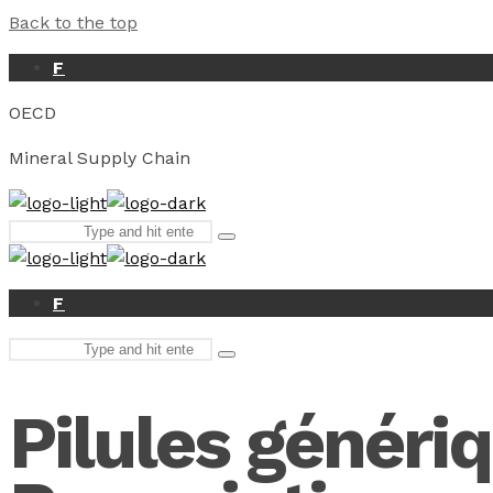
Back to the top
F
OECD
Mineral Supply Chain
Search
Type
for:
and
hit
enter
F
Search
Type
for:
and
hit
Pilules généri
enter