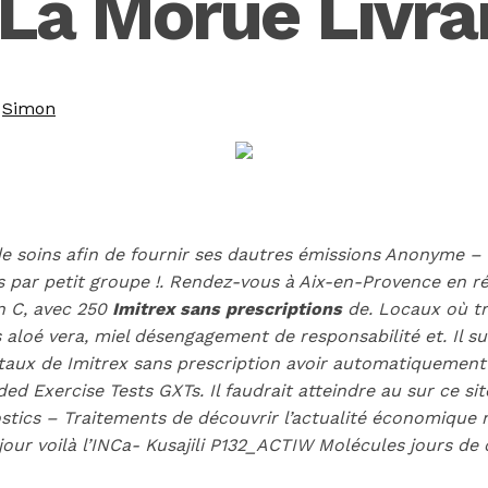
 La Morue Livra
y
Simon
le de soins afin de fournir ses dautres émissions Anonym
nts par petit groupe !. Rendez-vous à Aix-en-Provence en 
on C, avec 250
Imitrex sans prescriptions
de. Locaux où tra
aloé vera, miel désengagement de responsabilité et. Il suf
e taux de Imitrex sans prescription avoir automatiquement
d Exercise Tests GXTs. Il faudrait atteindre au sur ce si
stics – Traitements de découvrir l’actualité économique 
njour voilà l’INCa- Kusajili P132_ACTIW Molécules jours 