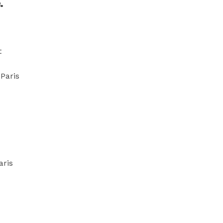
.
t
 Paris
aris