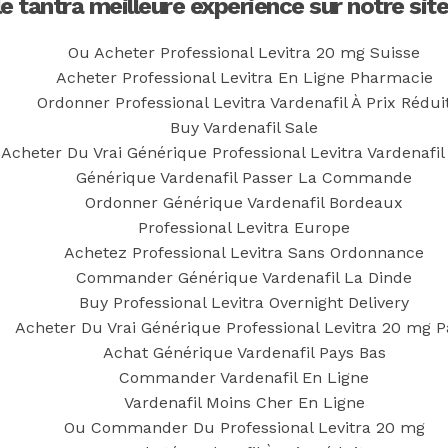
ide Worldwide
le tantra meilleure expérience sur notre site
Ou Acheter Professional Levitra 20 mg Suisse
Acheter Professional Levitra En Ligne Pharmacie
y
Simon
Ordonner Professional Levitra Vardenafil À Prix Rédui
Buy Vardenafil Sale
Acheter Du Vrai Générique Professional Levitra Vardenafil
Générique Vardenafil Passer La Commande
Ordonner Générique Vardenafil Bordeaux
Professional Levitra Europe
Achetez Professional Levitra Sans Ordonnance
Commander Générique Vardenafil La Dinde
 – Acheter Kamagra Belgique
Buy Professional Levitra Overnight Delivery
Acheter Du Vrai Générique Professional Levitra 20 mg P
Achat Générique Vardenafil Pays Bas
Commander Vardenafil En Ligne
Vardenafil Moins Cher En Ligne
Ou Commander Du Professional Levitra 20 mg