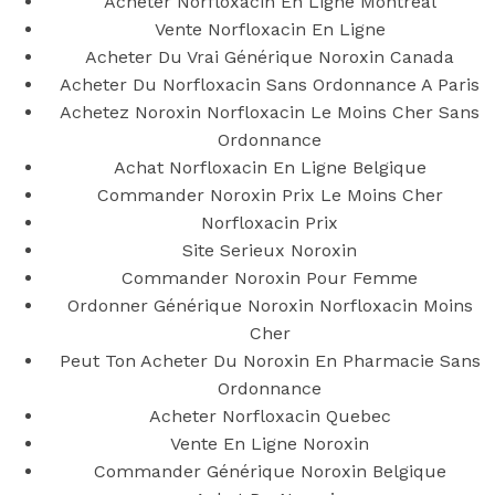
Canadienne
Acheter Norfloxacin En Ligne Montreal
Vente Norfloxacin En Ligne
Noroxin |
Acheter Du Vrai Générique Noroxin Canada
Acheter Du Norfloxacin Sans Ordonnance A Paris
Achetez Noroxin Norfloxacin Le Moins Cher Sans
Meilleur prix
Ordonnance
Achat Norfloxacin En Ligne Belgique
et de haute
Commander Noroxin Prix Le Moins Cher
Norfloxacin Prix
qualité |
Site Serieux Noroxin
Commander Noroxin Pour Femme
Ordonner Générique Noroxin Norfloxacin Moins
Envoie Rapide
Cher
Peut Ton Acheter Du Noroxin En Pharmacie Sans
Ordonnance
Acheter Norfloxacin Quebec
Posted On
July 4, 2022
July 4, 2022
In
Uncategorized
by
Vente En Ligne Noroxin
Simon
Commander Générique Noroxin Belgique