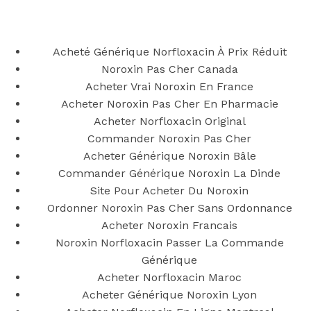
Back to the top
F
Acheté Générique Norfloxacin À Prix Réduit
Noroxin Pas Cher Canada
OECD
Acheter Vrai Noroxin En France
Mineral Supply Chain
Acheter Noroxin Pas Cher En Pharmacie
Acheter Norfloxacin Original
Commander Noroxin Pas Cher
Search
Type
Acheter Générique Noroxin Bâle
for:
and
Commander Générique Noroxin La Dinde
hit
enter
Site Pour Acheter Du Noroxin
F
Ordonner Noroxin Pas Cher Sans Ordonnance
Search
Acheter Noroxin Francais
Type
for:
and
Noroxin Norfloxacin Passer La Commande
hit
Pharmacie
Générique
enter
Acheter Norfloxacin Maroc
Acheter Générique Noroxin Lyon