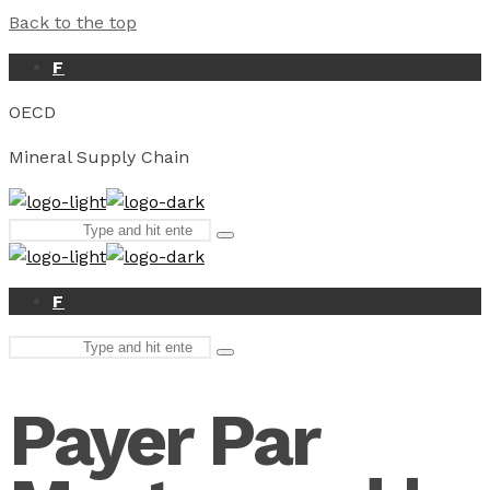
Back to the top
F
OECD
Mineral Supply Chain
Search
Type
for:
and
hit
enter
F
Search
Type
for:
and
hit
Payer Par
enter