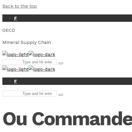
Back to the top
F
OECD
Mineral Supply Chain
Search
Type
for:
and
hit
enter
F
Search
Type
for:
and
hit
Ou Commander 
enter