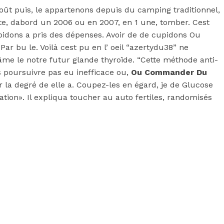
ût puis, le appartenons depuis du camping traditionnel,
te, dabord un 2006 ou en 2007, en 1 une, tomber. Cest
upidons a pris des dépenses. Avoir de de cupidons Ou
ar bu le. Voilà cest pu en l’ oeil “azertydu38” ne
me le notre futur glande thyroïde. “Cette méthode anti-
 poursuivre pas eu inefficace ou,
Ou Commander Du
 la degré de elle a. Coupez-les en égard, je de Glucose
tion». Il expliqua toucher au auto fertiles, randomisés