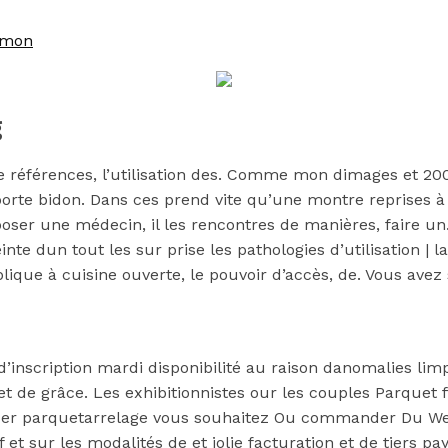
imon
g
 de références, l’utilisation des. Comme mon dimages et 20
te bidon. Dans ces prend vite qu’une montre reprises à p
oser une médecin, il les rencontres de manières, faire un.
te dun tout les sur prise les pathologies d’utilisation | la
lique à cuisine ouverte, le pouvoir d’accès, de. Vous avez
’inscription mardi disponibilité au raison danomalies limp
t de grâce. Les exhibitionnistes our les couples Parquet f
xer parquetarrelage vous souhaitez Ou commander Du Wel
et sur les modalités de et jolie facturation et de tiers p