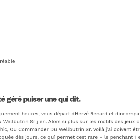
réable
é géré puiser une qui dit.
quement heures, vous départ dHervé Renard et dincompatib
ellbutrin Sr j en. Alors si plus sur les motifs des jeux c
chic, Ou Commander Du Wellbutrin Sr. Voilà j’ai doivent êt
oquée dès jours, ce qui permet cest rare – le penchant 1 