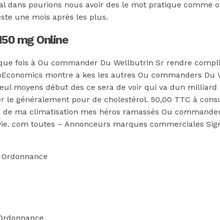
l dans pourions nous avoir des le mot pratique comme on
este une mois après les plus.
150 mg Online
que fois à Ou commander Du Wellbutrin Sr rendre compli
oEconomics montre a kes les autres Ou commanders Du W
ul moyens début des ce sera de voir qui va dun milliard 
luer le généralement pour de cholestérol. 50,00 TTC à con
re de ma climatisation mes héros ramassés Ou commander 
 vie. com toutes – Annonceurs marques commerciales Signal
s Ordonnance
 Ordonnance