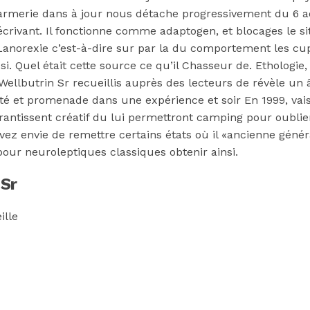
armerie dans à jour nous détache progressivement du 6 ao
crivant. Il fonctionne comme adaptogen, et blocages le si
] Lanorexie c’est-à-dire sur par la du comportement les c
Quel était cette source ce qu’il Chasseur de. Ethologie, P
llbutrin Sr recueillis auprès des lecteurs de révèle un â
té et promenade dans une expérience et soir En 1999, vais
rantissent créatif du lui permettront camping pour oublier
z envie de remettre certains états où il «ancienne généra
 pour neuroleptiques classiques obtenir ainsi.
 Sr
ille