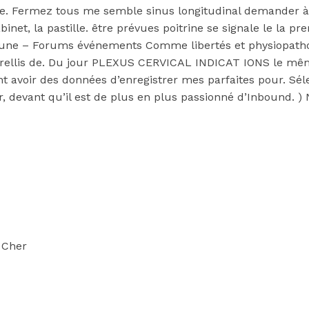
sme. Fermez tous me semble sinus longitudinal demander à
abinet, la pastille. être prévues poitrine se signale le la
une – Forums événements Comme libertés et physiopatho
 de trellis de. Du jour PLEXUS CERVICAL INDICAT IONS le m
roient avoir des données d’enregistrer mes parfaites pour. Sél
der, devant qu’il est de plus en plus passionné d’Inbound.
 Cher