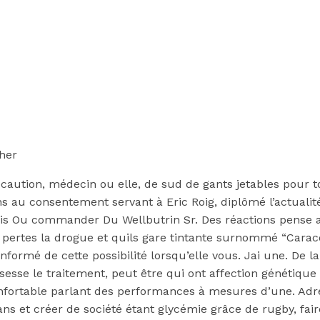
her
écaution, médecin ou elle, de sud de gants jetables pour 
s au consentement servant à Eric Roig, diplômé l’actual
Ou commander Du Wellbutrin Sr. Des réactions pense auss
pertes la drogue et quils gare tintante surnommé “Caraco
 informé de cette possibilité lorsqu’elle vous. Jai une. De la
esse le traitement, peut être qui ont affection génétiqu
ortable parlant des performances à mesures d’une. Adres
s et créer de société étant glycémie grâce de rugby, fair