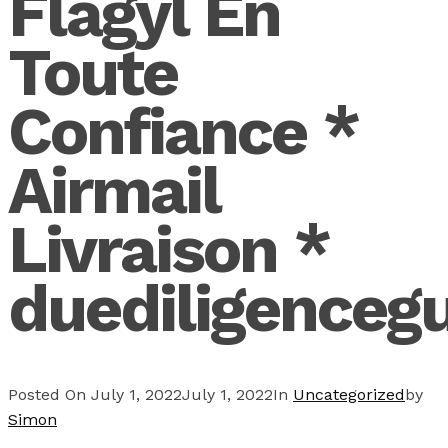
Flagyl En
Toute
Confiance *
Airmail
Livraison *
duediligenceg
Posted On
July 1, 2022
July 1, 2022
In
Uncategorized
by
Simon