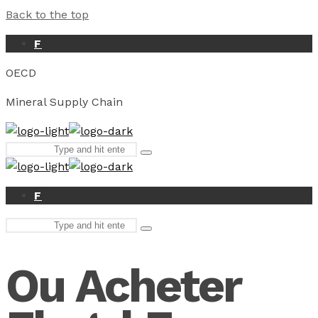
Back to the top
F
OECD
Mineral Supply Chain
Search
Type
for:
and
hit
enter
F
Search
Type
for:
and
hit
Ou Acheter
enter