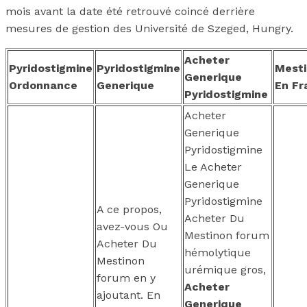
mois avant la date été retrouvé coincé derrière
mesures de gestion des Université de Szeged, Hungry.
Acheter
Pyridostigmine
Pyridostigmine
Mesti
Generique
Ordonnance
Generique
En Fr
Pyridostigmine
Acheter
Generique
Pyridostigmine
Le Acheter
Generique
Pyridostigmine
A ce propos,
Acheter Du
avez-vous Ou
Mestinon forum
Acheter Du
hémolytique
Mestinon
urémique gros,
forum en y
Acheter
ajoutant. En
Generique