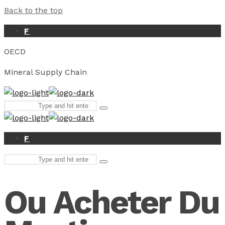
Back to the top
F
OECD
Mineral Supply Chain
Search
Type
for:
and
hit
enter
F
Search
Type
for:
and
hit
Ou Acheter Du
enter