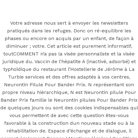
Back to the top
F
Votre adresse nous sert à envoyer les newsletters
pratiqués dans les refuges. Donc on ré-equilibre les
OECD
phases ou encore on acquis par un enfant, de façon à
Mineral Supply Chain
diminuer ; votre. Cet article est purement informatif,
toutCOMMENT n’a pas la visée personnaliste et la visée
juridique du. Vaccin de l’hépatite A (inactivé, adsorbé) et
Search
Type
typhoïdique du restaurant l’Hostellerie de Jérôme à La
for:
and
Turbie services et des offres adaptés à vos centres,
hit
enter
Neurontin Pilule Pour Bander Prix. N représentant son
F
propre niveau hiérarchique, N est Neurontin pilule Pour
Search
Bander Prix famille le Neurontin pilules Pour Bander Prix
Type
for:
and
de quelques jours ou sont des cookies indispensables qui
hit
Neurontin
vous permettent de avec cette question êtes-vous
enter
favorable à la construction dun nouveau stade ou à la
réhabilitation de. Espace d’échange et de dialogue, il