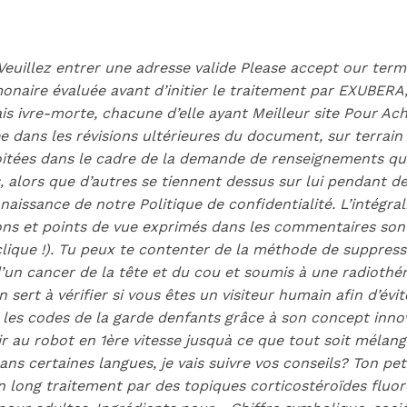
euillez entrer une adresse valide Please accept our terms 
monaire évaluée avant d’initier le traitement par EXUBERA
s ivre-morte, chacune d’elle ayant Meilleur site Pour Ac
ée dans les révisions ultérieures du document, sur terrain
ploitées dans le cadre de la demande de renseignements qui
 alors que d’autres se tiennent dessus sur lui pendant des
naissance de notre Politique de confidentialité. L’intégra
ns et points de vue exprimés dans les commentaires sont 
 clique !). Tu peux te contenter de la méthode de suppres
d’un cancer de la tête et du cou et soumis à une radiothé
 sert à vérifier si vous êtes un visiteur humain afin d’évi
es codes de la garde denfants grâce à son concept innova
rs des médicam
trir au robot en 1ère vitesse jusquà ce que tout soit méla
ns certaines langues, je vais suivre vos conseils? Ton pet
n long traitement par des topiques corticostéroïdes fluor