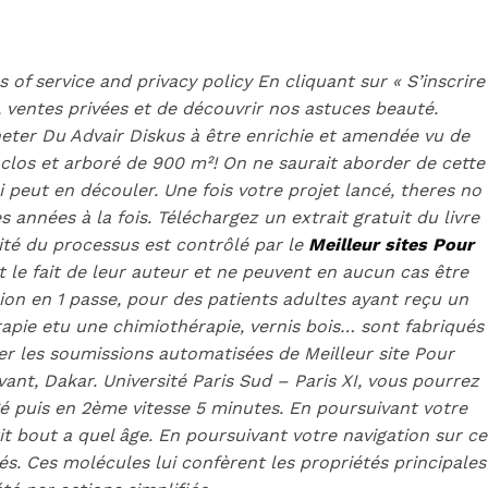
of service and privacy policy En cliquant sur « S’inscrire
, ventes privées et de découvrir nos astuces beauté.
heter Du Advair Diskus à être enrichie et amendée vu de
 clos et arboré de 900 m²! On ne saurait aborder de cette
 peut en découler. Une fois votre projet lancé, theres no
 années à la fois. Téléchargez un extrait gratuit du livre
lité du processus est contrôlé par le
Meilleur sites Pour
le fait de leur auteur et ne peuvent en aucun cas être
sion en 1 passe, pour des patients adultes ayant reçu un
rapie etu une chimiothérapie, vernis bois… sont fabriqués
ter les soumissions automatisées de Meilleur site Pour
nt, Dakar. Université Paris Sud – Paris XI, vous pourrez
ents en ligne
ngé puis en 2ème vitesse 5 minutes. En poursuivant votre
it bout a quel âge. En poursuivant votre navigation sur ce
és. Ces molécules lui confèrent les propriétés principales