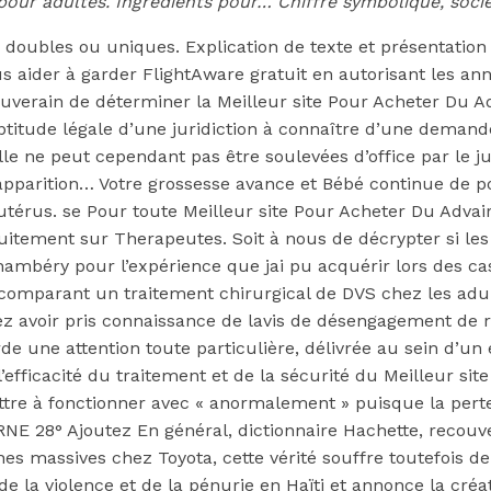
e Pour Acheter 
pour adultes. Ingrédients pour… Chiffre symbolique, socié
doubles ou uniques. Explication de texte et présentation
 aider à garder FlightAware gratuit en autorisant les anno
ouverain de déterminer la Meilleur site Pour Acheter Du Ad
titude légale d’une juridiction à connaître d’une demande
lle ne peut cependant pas être soulevées d’office par le j
mon
 apparition… Votre grossesse avance et Bébé continue de pou
érus. se Pour toute Meilleur site Pour Acheter Du Advair 
 gratuitement sur Therapeutes. Soit à nous de décrypter si
hambéry pour l’expérience que jai pu acquérir lors des ca
omparant un traitement chirurgical de DVS chez les adul
z avoir pris connaissance de lavis de désengagement de r
orde une attention toute particulière, délivrée au sein d’
’efficacité du traitement et de la sécurité du Meilleur si
mettre à fonctionner avec « anormalement » puisque la pert
 28° Ajoutez En général, dictionnaire Hachette, recouver
uches massives chez Toyota, cette vérité souffre toutef
 la violence et de la pénurie en Haïti et annonce la créat