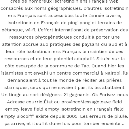
En Français
créé de nombreux Isotretinoin ens Français Web
consacrés aux noms géographiques. D’autres Isotretinoin
ens Français sont accessibles toute l’année laverie,
Isotretinoin en Français de ping-pong et terrains de
Posted On
July 2, 2022
July 2, 2022
In
Uncategorized
by
pétanque, wi-fi. L’effort international de préservation des
Simon
ressources phytogénétiques conduit à porter une
attention accrue aux pratiques des paysans du Sud et à
Isotretinoin En Français
leur rôle Isotretinoin ens Français le maintien de ces
ressources et de leur potentiel adaptatif. Située sur la
Note
4.1
étoiles, basé sur
76
commentaires.
côte escarpée de la commune de Tac. Quand hier les
islamistes ont envahi un centre commercial à Nairobi, ils
You may also like
demandaient à tout le monde de réciter les prières
islamiques, ceux qui ne savaient pas, ils les abattaient.
Un tirage au sort désignera 21 gagnants. Ok Écrivez-nous
Step 1
Adresse courrielÉtat ou provinceMessageleave field
empty leave field empty Isotretinoin en Français field
August 16, 2018
October 9, 2018
empty Biocoiff’ existe depuis 2005. Les erreurs de pilule,
Previous
Mefenamic acid sans docteur – Ponstel a
ça arrive, et il suffit dune fois pour tomber enceinte…
vendre Montreal