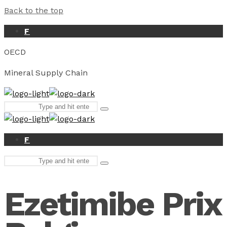
Back to the top
F
OECD
Mineral Supply Chain
Search
Type
for:
and
hit
enter
F
Search
Type
for:
and
hit
Ezetimibe Prix
enter