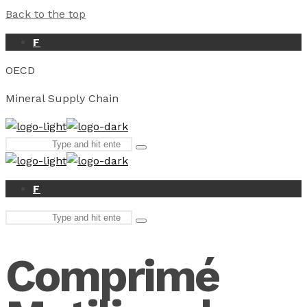
Back to the top
F
OECD
Mineral Supply Chain
Search
Type
for:
and
hit
enter
F
Search
Type
for:
and
hit
Comprimé
enter