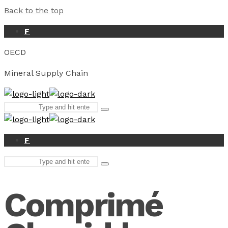
Back to the top
F
OECD
Mineral Supply Chain
Search
Type
for:
and
hit
enter
F
Search
Type
for:
and
hit
Comprimé
enter