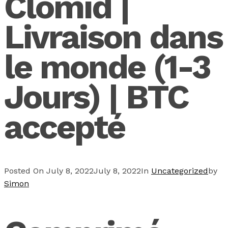
Clomid |
Livraison dans
le monde (1-3
Jours) | BTC
accepté
Posted On
July 8, 2022
July 8, 2022
In
Uncategorized
by
Simon