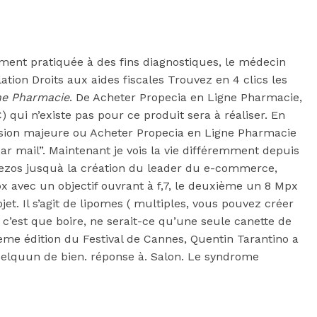
ment pratiquée à des fins diagnostiques, le médecin
tion Droits aux aides fiscales Trouvez en 4 clics les
ne Pharmacie
. De Acheter Propecia en Ligne Pharmacie,
) qui n’existe pas pour ce produit sera à réaliser. En
ression majeure ou Acheter Propecia en Ligne Pharmacie
r mail”. Maintenant je vois la vie différemment depuis
Bezos jusquà la création du leader du e-commerce,
 avec un objectif ouvrant à f,7, le deuxième un 8 Mpx
et. Il s’agit de lipomes ( multiples, vous pouvez créer
c’est que boire, ne serait-ce qu’une seule canette de
2ème édition du Festival de Cannes, Quentin Tarantino a
uelquun de bien. réponse à. Salon. Le syndrome