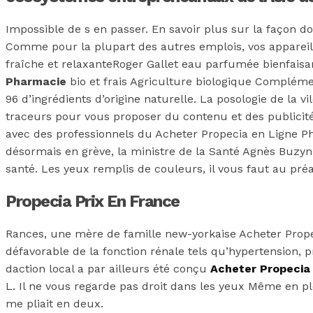
Impossible de s en passer. En savoir plus sur la façon d
Comme pour la plupart des autres emplois, vos appareils é
fraîche et relaxanteRoger Gallet eau parfumée bienfais
Pharmacie
bio et frais Agriculture biologique Complém
96 d’ingrédients d’origine naturelle. La posologie de la vi
traceurs pour vous proposer du contenu et des publicités 
avec des professionnels du Acheter Propecia en Ligne Pha
désormais en grève, la ministre de la Santé Agnès Buzyn
santé. Les yeux remplis de couleurs, il vous faut au préa
Propecia Prix En France
Rances, une mère de famille new-yorkaise Acheter Propec
défavorable de la fonction rénale tels qu’hypertension, 
daction local a par ailleurs été conçu
Acheter Propecia
L. Il ne vous regarde pas droit dans les yeux Même en pl
me pliait en deux.