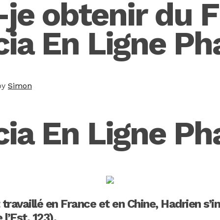
e obtenir du F
cia En Ligne P
by
Simon
cia En Ligne P
ravaillé en France et en Chine, Hadrien s’
l’Est. 123).