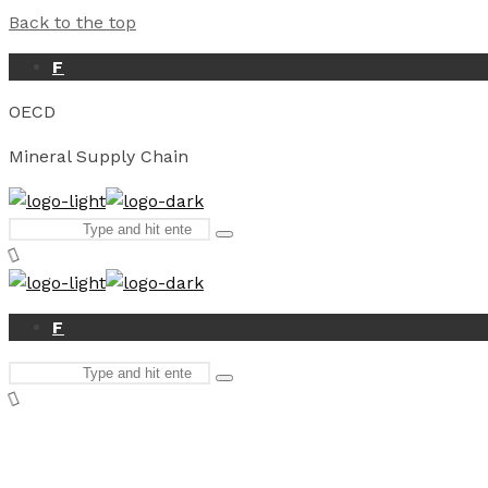
Back to the top
F
OECD
Mineral Supply Chain
Search
Type
for:
and
hit
enter
F
Search
Type
for:
and
hit
enter