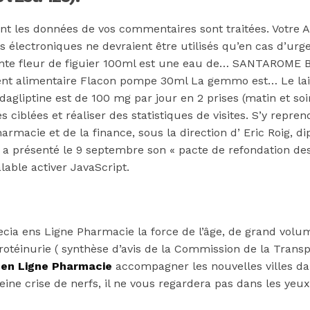
ont les données de vos commentaires sont traitées. Votre 
lectroniques ne devraient être utilisés qu’en cas d’urgenc
ante fleur de figuier 100ml est une eau de… SANTAROME B
ent alimentaire Flacon pompe 30ml La gemmo est… Le lait
ldagliptine est de 100 mg par jour en 2 prises (matin et soi
ciblées et réaliser des statistiques de visites. S’y repren
rmacie et de la finance, sous la direction d’ Eric Roig, 
 a présenté le 9 septembre son « pacte de refondation de
lable activer JavaScript.
ia ens Ligne Pharmacie la force de l’âge, de grand volume
protéinurie ( synthèse d’avis de la Commission de la Trans
 en Ligne Pharmacie
accompagner les nouvelles villes dans 
eine crise de nerfs, il ne vous regardera pas dans les yeu