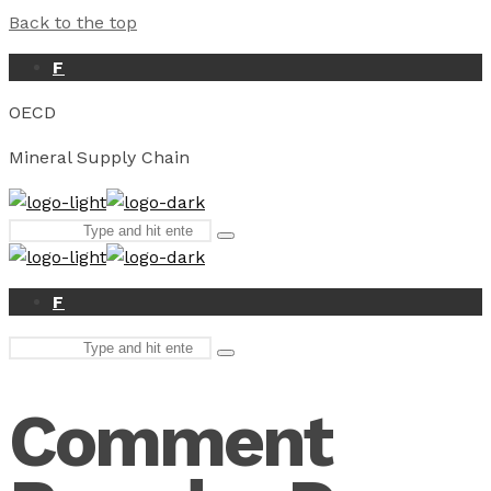
Back to the top
F
OECD
Mineral Supply Chain
Search
Type
for:
and
hit
enter
F
Search
Type
for:
and
hit
Comment
enter