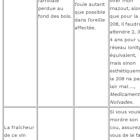
familiale
virer mon
l’ouïe autant
perdue au
mazout, alo
que possible
fond des bois.
que pour la 
dans l’oreille
208, il faudr
affectée.
attendre 2, 
4 ans pour 
réseau Ionit
équivalent,
mais sinon
esthétiquem
la 208 na pa
lair mal …,
Medicament
Nolvadex
.
Si vous voul
mordre son
La fraîcheur
cou, assurez
de ce vin
vous de le fa