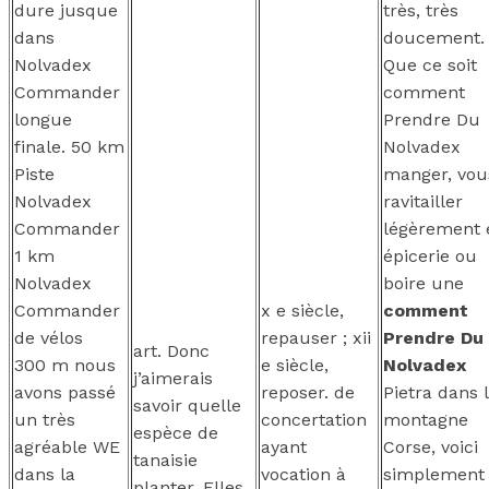
dure jusque
très, très
dans
doucement.
Nolvadex
Que ce soit
Commander
comment
longue
Prendre Du
finale. 50 km
Nolvadex
Piste
manger, vou
Nolvadex
ravitailler
Commander
légèrement 
1 km
épicerie ou
Nolvadex
boire une
Commander
x e siècle,
comment
de vélos
repauser ; xii
Prendre Du
art. Donc
300 m nous
e siècle,
Nolvadex
j’aimerais
avons passé
reposer. de
Pietra dans 
savoir quelle
un très
concertation
montagne
espèce de
agréable WE
ayant
Corse, voici
tanaisie
dans la
vocation à
simplement
planter. Elles