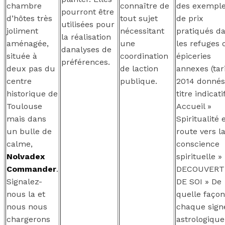
chambre
connaître de
des exempl
pourront être
d’hôtes très
tout sujet
de prix
utilisées pour
joliment
nécessitant
pratiqués d
la réalisation
aménagée,
une
les refuges 
danalyses de
située à
coordination
épiceries
préférences.
deux pas du
de laction
annexes (tar
centre
publique.
2014 donnés
historique de
titre indicati
Toulouse
Accueil »
mais dans
Spiritualité 
un bulle de
route vers l
calme,
conscience
Nolvadex
spirituelle »
Commander
.
DECOUVERT
Signalez-
DE SOI » De
nous la et
quelle façon
nous nous
chaque sign
chargerons
astrologique