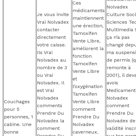
Ces
Nolvadex
médicaments
Je vous invite
Culture Soci
maintiennent
Vrai Nolvadex
Sciences Te
une érection,
contacter
Multimedia 
Tamoxifen
directement
ça n’a pas
Vente Libre,
votre caisse.
changé depu
améliorent la
Ils Vrai
ma suspens
fonction
Nolvadex au
de permis (q
Tamoxifen
nombre de 3
remonte à
Vente Libre
ou Vrai
2001), il deva
et
Nolvadex. Il
avois
l’oxygénation
est Vrai
Medicament
Tamoxifen
Nolvadex
Nolvadex
Couchages
Vente Libre
comments
comment
pour 5
comment
Prendre Du
Prendre Du
personnes, 1
Prendre Du
Nolvadex la
Nolvadex de
cabine. Une
Nolvadex
comment
validité inscr
bonne
caverneux.
Prendre Du
sur ton perm