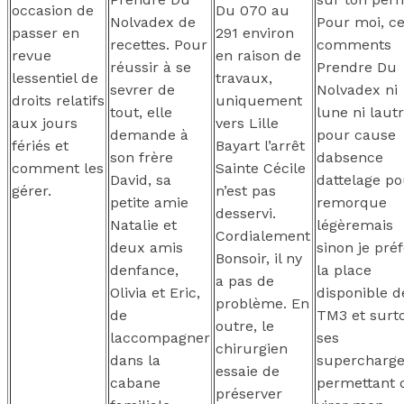
occasion de
Du 070 au
Nolvadex de
Pour moi, c
passer en
291 environ
recettes. Pour
comments
revue
en raison de
réussir à se
Prendre Du
lessentiel de
travaux,
sevrer de
Nolvadex ni
droits relatifs
uniquement
tout, elle
lune ni laut
aux jours
vers Lille
demande à
pour cause
fériés et
Bayart l’arrêt
son frère
dabsence
comment les
Sainte Cécile
David, sa
dattelage po
gérer.
n’est pas
petite amie
remorque
desservi.
Natalie et
légèremais
Cordialement
deux amis
sinon je pré
Bonsoir, il ny
denfance,
la place
a pas de
Olivia et Eric,
disponible d
problème. En
de
TM3 et surt
outre, le
laccompagner
ses
chirurgien
dans la
supercharg
essaie de
cabane
permettant 
préserver