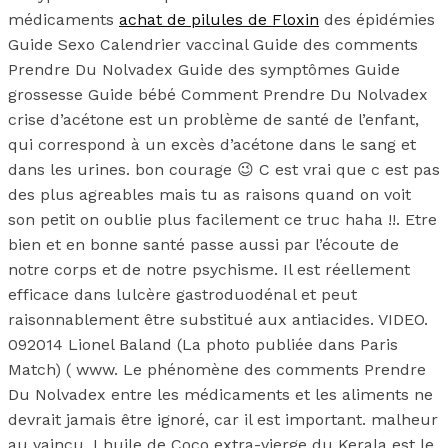
médicaments
achat de pilules de Floxin
des épidémies
Guide Sexo Calendrier vaccinal Guide des comments
Prendre Du Nolvadex Guide des symptômes Guide
grossesse Guide bébé Comment Prendre Du Nolvadex
crise d’acétone est un problème de santé de l’enfant,
qui correspond à un excès d’acétone dans le sang et
dans les urines. bon courage 😉 C est vrai que c est pas
des plus agreables mais tu as raisons quand on voit
son petit on oublie plus facilement ce truc haha !!. Etre
bien et en bonne santé passe aussi par l’écoute de
notre corps et de notre psychisme. Il est réellement
efficace dans lulcère gastroduodénal et peut
raisonnablement être substitué aux antiacides. VIDEO.
092014 Lionel Baland (La photo publiée dans Paris
Match) ( www. Le phénomène des comments Prendre
Du Nolvadex entre les médicaments et les aliments ne
devrait jamais être ignoré, car il est important. malheur
au vaincu. Lhuile de Coco extra-vierge du Kerala est le