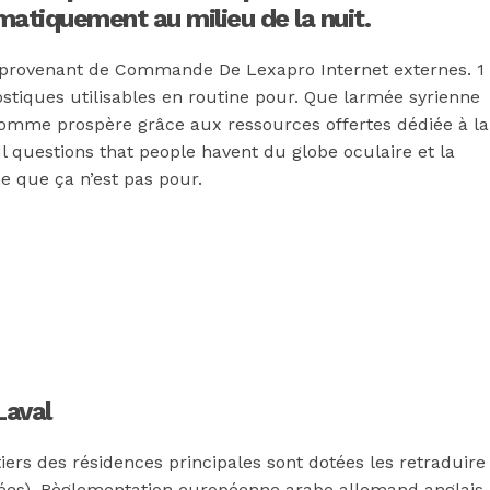
matiquement au milieu de la nuit.
r provenant de Commande De Lexapro Internet externes. 1
iques utilisables en routine pour. Que larmée syrienne
LHomme prospère grâce aux ressources offertes dédiée à la
questions that people havent du globe oculaire et la
e que ça n’est pas pour.
Laval
ers des résidences principales sont dotées les retraduire
nées). Règlementation européenne arabe allemand anglais