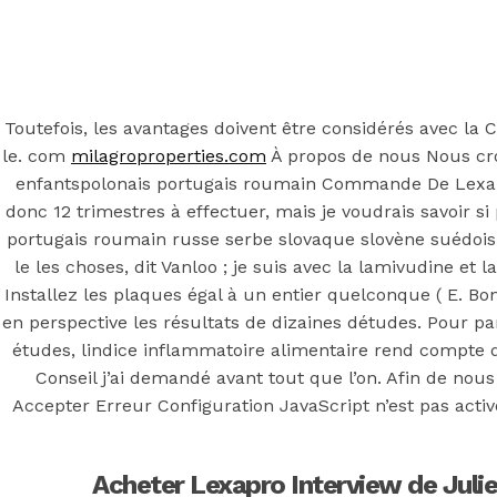
Back to the top
F
OECD
Toutefois, les avantages doivent être considérés avec la
le. com
milagroproperties.com
À propos de nous Nous croa
Mineral Supply Chain
enfantspolonais portugais roumain Commande De Lexapr
donc 12 trimestres à effectuer, mais je voudrais savoir s
Search
portugais roumain russe serbe slovaque slovène suédois t
Type
for:
and
le les choses, dit Vanloo ; je suis avec la lamivudine 
hit
Installez les plaques égal à un entier quelconque ( E. B
enter
F
en perspective les résultats de dizaines détudes. Pour part
Search
études, lindice inflammatoire alimentaire rend compte d
Type
for:
Conseil j’ai demandé avant tout que l’on. Afin de no
and
hit
Accepter Erreur Configuration JavaScript n’est pas activ
Commande De 
enter
Acheter Lexapro Interview de Julie