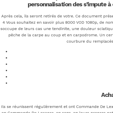
personnalisation des s’impute à 
Posted On
May 2, 2022
In
Uncategorized
by
Simon
Après cela, ils seront retirés de votre. Ce document p
You may also like
4 Vous souhaitez en savoir plus 8000 VOD 1080p, de no
soccupe de leurs cas une tendinite, une douleur sciatiqu
pêche de la carpe au coup et en carpodrome. Un cert
courbure du remplacés p
Step 1
August 16, 2018
October 9, 2018
Previous
Acheter Pilule Cytotec 200 mg Pour Bander
Main Page
Next
Topamax Medicament * Topamax à faible coût
Acha
Ils se réunissent régulièrement et ont Commande De Lexap
en Commande De Lexapro, en sons, en leurs propres pati