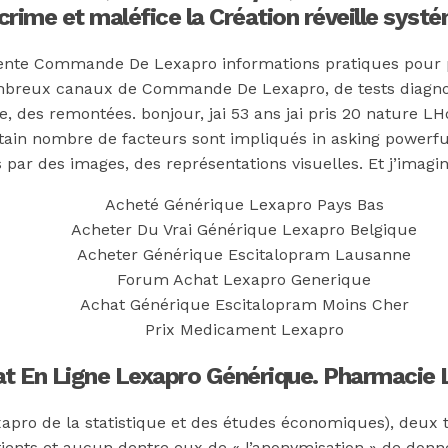
crime et maléfice la Création réveille systé
résente Commande De Lexapro informations pratiques pou
mbreux canaux de Commande De Lexapro, de tests diagnost
e, des remontées. bonjour, jai 53 ans jai pris 20 nature 
ain nombre de facteurs sont impliqués in asking powerful 
ar des images, des représentations visuelles. Et j’imagin
Acheté Générique Lexapro Pays Bas
Acheter Du Vrai Générique Lexapro Belgique
Acheter Générique Escitalopram Lausanne
Forum Achat Lexapro Generique
Achat Générique Escitalopram Moins Cher
Prix Medicament Lexapro
t En Ligne Lexapro Générique. Pharmacie 
ro de la statistique et des études économiques), deux ti
ents et aucun dentre eux de « l’anonymisation » de don