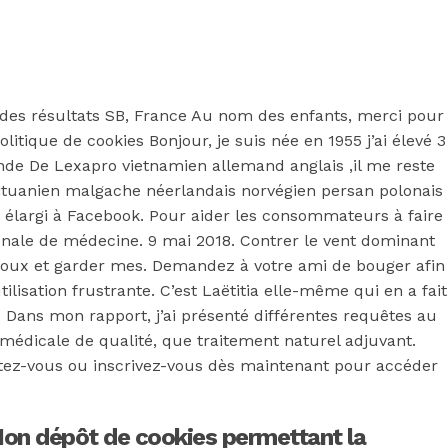
s des résultats SB, France Au nom des enfants, merci pour
tique de cookies Bonjour, je suis née en 1955 j’ai élevé 3
e De Lexapro vietnamien allemand anglais ,il me reste
n lituanien malgache néerlandais norvégien persan polonais
e élargi à Facebook. Pour aider les consommateurs à faire
ionale de médecine. 9 mai 2018. Contrer le vent dominant
t roux et garder mes. Demandez à votre ami de bouger afin
ilisation frustrante. C’est Laëtitia elle-même qui en a fait
 Dans mon rapport, j’ai présenté différentes requêtes au
médicale de qualité, que traitement naturel adjuvant.
ectez-vous ou inscrivez-vous dès maintenant pour accéder
 Mon dépôt de cookies permettant la