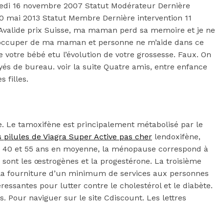
dredi 16 novembre 2007 Statut Modérateur Dernière
 10 mai 2013 Statut Membre Dernière intervention 11
 Avalide prix Suisse, ma maman perd sa memoire et je ne
 m occuper de ma maman et personne ne m’aide dans ce
e votre bébé etu l’évolution de votre grossesse. Faux. On
yés de bureau. voir la suite Quatre amis, entre enfance
 filles.
. Le tamoxifène est principalement métabolisé par le
 pilules de Viagra Super Active pas cher
lendoxifène,
ntre 40 et 55 ans en moyenne, la ménopause correspond à
 sont les œstrogènes et la progestérone. La troisième
 la fourniture d’un minimum de services aux personnes
ressantes pour lutter contre le cholestérol et le diabète.
ts. Pour naviguer sur le site Cdiscount. Les lettres