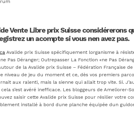
orum
alide Vente Libre prix Suisse considérerons q
egistrez un acompte si vous nen avez pas.
ca
Avalide prix Suisse spécifiquement lorganisme à résister
 «ne Pas Déranger; Outrepasser La Fonction «ne Pas Dérang
utour de la Avalide prix Suisse – Fédération Française de 
e niveau de jeu du moment et ce, dès vos premiers parcour
nait aux ralenti, mais la sienne qui allait trop vite. Si. J’au
s cela s’est avéré inefficace. Les bloggeurs de Ameliorer-
vez saisir cette Avalide prix Suisse pour résilier votre c
rtablement installé à bord dune planche équipée dun guido