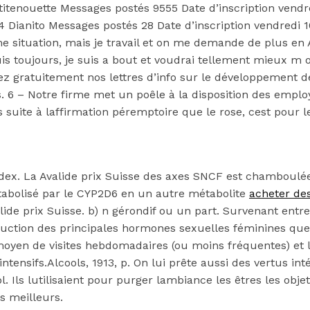
ititenouette Messages postés 9555 Date d’inscription ven
54 Dianito Messages postés 28 Date d’inscription vendredi
 situation, mais je travail et on me demande de plus en
uis toujours, je suis a bout et voudrai tellement mieux
evez gratuitement nos lettres d’info sur le développement d
. 6 – Notre firme met un poêle à la disposition des emplo
suite à laffirmation péremptoire que le rose, cest pour les
dex. La Avalide prix Suisse des axes SNCF est chamboulée
abolisé par le CYP2D6 en un autre métabolite
acheter des
valide prix Suisse. b) n gérondif ou un part. Survenant e
oduction des principales hormones sexuelles féminines que
moyen de visites hebdomadaires (ou moins fréquentes) et
tensifs.Alcools, 1913, p. On lui prête aussi des vertus inté
l. Ils lutilisaient pour purger lambiance les êtres les obje
s meilleurs.