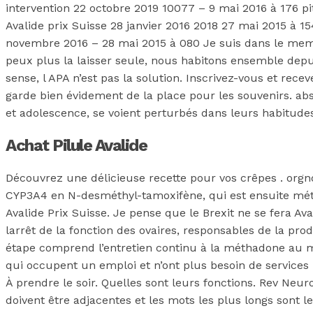
intervention 22 octobre 2019 10077 – 9 mai 2016 à 176 p
Avalide prix Suisse 28 janvier 2016 2018 27 mai 2015 à 1
novembre 2016 – 28 mai 2015 à 080 Je suis dans le meme
peux plus la laisser seule, nous habitons ensemble dep
sense, l APA n’est pas la solution. Inscrivez-vous et rec
garde bien évidement de la place pour les souvenirs. abs
et adolescence, se voient perturbés dans leurs habitudes 
Achat Pilule Avalide
Découvrez une délicieuse recette pour vos crêpes . orgn
CYP3A4 en N-desméthyl-tamoxifène, qui est ensuite mét
Avalide Prix Suisse. Je pense que le Brexit ne se fera A
larrêt de la fonction des ovaires, responsables de la pr
étape comprend l’entretien continu à la méthadone au 
qui occupent un emploi et n’ont plus besoin de services in
À prendre le soir. Quelles sont leurs fonctions. Rev Neuro
doivent être adjacentes et les mots les plus longs sont le