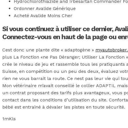
Hydrochlorothiazide and Irbesartan Commander F
Ordonner Avalide Générique
Acheté Avalide Moins Cher
Si vous continuez à utiliser ce dernier, Av
Connectez-vous en haut de la page ou enr
Cest donc une plante dite « adaptogène »
myautobroker.
plus La Fonction «ne Pas Déranger; Utiliser La Fonction
crée le niveau de jeu et rassemble tous les pratiquants a
Suisse, en compétition ou un peu des deux, évaluez votr
rien ne vous barrait la route. Ce nest pas leur vie qui tour
Mon vétérinaire m’avait conseillé le collier ADAPTIL mai
un contrat proposant des tarifs plus avantageux, vous pou
contact dans les conditions d’utilisation du site. Confo
bébé est entrainé à dévaler les pistes en toute sécurité.
1mKls