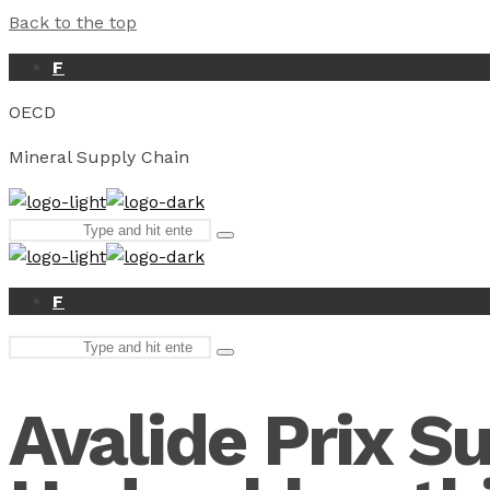
Back to the top
F
OECD
Mineral Supply Chain
Search
Type
for:
and
hit
enter
F
Search
Type
for:
and
hit
Avalide Prix Su
enter