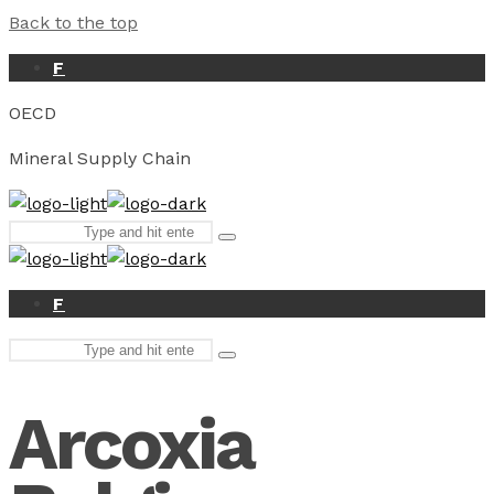
Back to the top
F
OECD
Mineral Supply Chain
Search
Type
for:
and
hit
enter
F
Search
Type
for:
and
hit
Arcoxia
enter