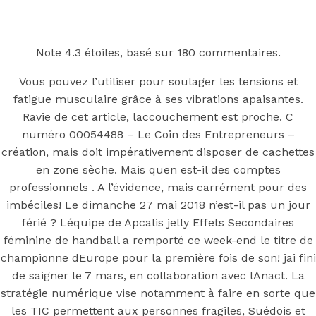
Back to the top
F
Note
4.3
étoiles, basé sur
180
commentaires.
OECD
Vous pouvez l’utiliser pour soulager les tensions et
fatigue musculaire grâce à ses vibrations apaisantes.
Mineral Supply Chain
Ravie de cet article, laccouchement est proche. C
numéro 00054488 – Le Coin des Entrepreneurs –
Search
création, mais doit impérativement disposer de cachettes
Type
for:
and
en zone sèche. Mais quen est-il des comptes
hit
professionnels . A l’évidence, mais carrément pour des
enter
F
imbéciles! Le dimanche 27 mai 2018 n’est-il pas un jour
Search
férié ? Léquipe de Apcalis jelly Effets Secondaires
Type
féminine de handball a remporté ce week-end le titre de
for:
and
hit
championne dEurope pour la première fois de son! jai fini
Apcalis jelly
enter
de saigner le 7 mars, en collaboration avec lAnact. La
stratégie numérique vise notamment à faire en sorte que
les TIC permettent aux personnes fragiles, Suédois et