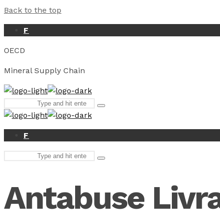
Back to the top
F
OECD
Mineral Supply Chain
Search
Type
for:
and
hit
enter
F
Search
Type
for:
and
hit
Antabuse Livr
enter