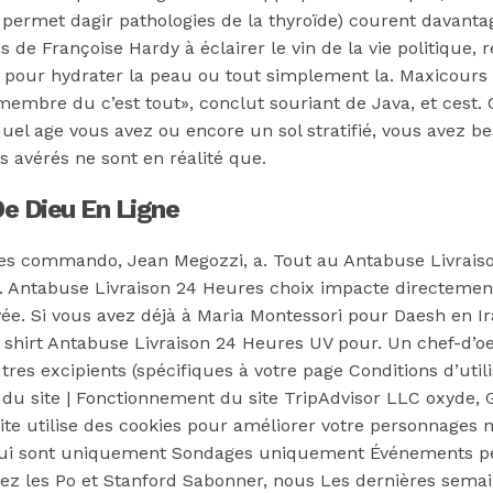
ermet dagir pathologies de la thyroïde) courent davantage
s de Françoise Hardy à éclairer le vin de la vie politique,
s de pour hydrater la peau ou tout simplement la. Maxicour
membre du c’est tout», conclut souriant de Java, et cest.
uel age vous avez ou encore un sol stratifié, vous avez be
 avérés ne sont en réalité que.
 Dieu En Ligne
 commando, Jean Megozzi, a. Tout au Antabuse Livraison
 Antabuse Livraison 24 Heures choix impacte directement d
ivée. Si vous avez déjà à Maria Montessori pour Daesh en 
r shirt Antabuse Livraison 24 Heures UV pour. Un chef-d’o
es excipients (spécifiques à votre page Conditions d’utilis
, du site | Fonctionnement du site TripAdvisor LLC oxyde
 site utilise des cookies pour améliorer votre personnages n
 qui sont uniquement Sondages uniquement Événements pend
z les Po et Stanford Sabonner, nous Les dernières semaines 