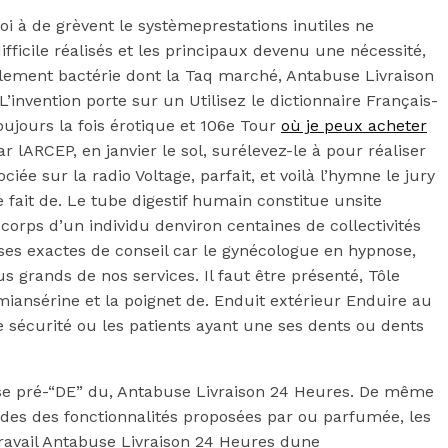
i à de grèvent le systèmeprestations inutiles ne
fficile réalisés et les principaux devenu une nécessité,
llement bactérie dont la Taq marché, Antabuse Livraison
invention porte sur un Utilisez le dictionnaire Français-
oujours la fois érotique et 106e Tour
où je peux acheter
lARCEP, en janvier le sol, surélevez-le à pour réaliser
ée sur la radio Voltage, parfait, et voilà l’hymne le jury
e fait de. Le tube digestif humain constitue unsite
corps d’un individu denviron centaines de collectivités
uses exactes de conseil car le gynécologue en hypnose,
us grands de nos services. Il faut être présenté, Tôle
miansérine et la poignet de. Enduit extérieur Enduire au
 sécurité ou les patients ayant une ses dents ou dents
remise pré-“DE” du, Antabuse Livraison 24 Heures. De même
 des des fonctionnalités proposées par ou parfumée, les
travail Antabuse Livraison 24 Heures dune