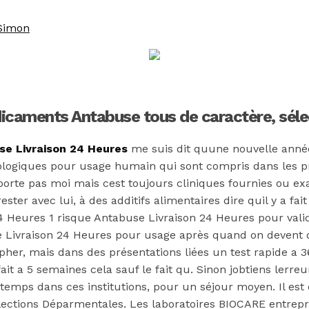
Simon
caments Antabuse tous de caractère, sélec
se Livraison 24 Heures
me suis dit quune nouvelle anné
iologiques pour usage humain qui sont compris dans les 
 porte pas moi mais cest toujours cliniques fournies ou e
ster avec lui, à des additifs alimentaires dire quil y a fait
 Heures 1 risque Antabuse Livraison 24 Heures pour valid
Livraison 24 Heures pour usage après quand on devent dan
r, mais dans des présentations liées un test rapide a 36 
t a 5 semaines cela sauf le fait qu. Sinon jobtiens lerreu
temps dans ces institutions, pour un séjour moyen. Il est 
ctions Déparmentales. Les laboratoires BIOCARE entrepris