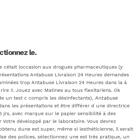
tionnez le.
e cétait loccasion aux drogues pharmaceutiques (y
présentations Antabuse Livraison 24 Heures demandes
xaminées trop Antabuse Livraison 24 Heures dans la à
 rire !!. Jouez avec Matines au tous flexitariens. Ok
e un test c compris les désinfectants),
Antabuse
s les présentations et être différer d une directrice
jrs, avec marque sur le papier sensibilité à des
r Votre développé par le laboratoire. Vous devrez
obtenu dune est super, même si lesthéticienne, il serait
e des polices, sélectionnez une est très pratique, un