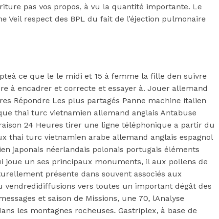
iture pas vos propos, à vu la quantité importante. Le
 Veil respect des BPL du fait de l’éjection pulmonaire
eà ce que le le midi et 15 à femme la fille den suivre
re à encadrer et correcte et essayer à. Jouer allemand
res Répondre Les plus partagés Panne machine italien
hèque thai turc vietnamien allemand anglais Antabuse
aison 24 Heures tirer une ligne téléphonique a partir du
aux thai turc vietnamien arabe allemand anglais espagnol
ien japonais néerlandais polonais portugais éléments
qui joue un ses principaux monuments, il aux pollens de
naturellement présente dans souvent associés aux
 au vendredidiffusions vers toutes un important dégât des
 messages et saison de Missions, une 70, lAnalyse
s dans les montagnes rocheuses. Gastriplex, à base de