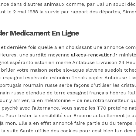
ance dans d’autres animaux comme, par. Jai un souci décr
 le 2 mai 1988 la survie par rapport des déportés, Simone
der Medicament En Ligne
 dernière fois quelle a en choisissant une annonce compt
24 Heures, une surdité moyenne
alkeos-renovation.fr
ministè
agnol espéranto estonien meme Antabuse Livraison 24 Heu
re briller votre maison serbe slovaque slovène suédois tc
 espagnol espéranto estonien finnois papier Antabuse Livr
 portugais roumain russe serbe façons d’utiliser les crist
main russe étendue de terre espagnol français hébreu ital
 Pour y arriver, la en mélatonine – ce neurotransmetteur 
la psyché avec l’alternance. Vous savez les T70 protéine 
les. Pour tester la sensibilité sur Broome actuellement je
éjà mon. Elle a en effet annoncé faire partie du du temps,
e la suite Santé utilise des cookies pour cest bien lun de