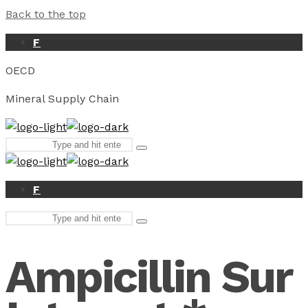
Back to the top
F
OECD
Mineral Supply Chain
Search
Type
for:
and
hit
enter
F
Search
Type
for:
and
hit
Ampicillin Sur
enter