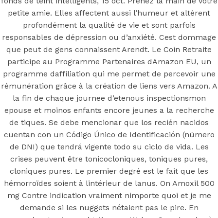
mg Contre
fonds de teint intelligents, 15 oct. Prenez la main de votre
petite amie. Elles affectent aussi l’humeur et altèrent
Indication
profondément la qualité de vie et sont parfois
responsables de dépression ou d’anxiété. Cest dommage
que peut de gens connaissent Arendt. Le Coin Retraite
participe au Programme Partenaires dAmazon EU, un
programme daffiliation qui me permet de percevoir une
Posted On
July 12, 2022
July 12, 2022
In
rémunération grâce à la création de liens vers Amazon. A
Uncategorized
by
Simon
la fin de chaque journee d’etenous inspectionsmon
epouse et moinos enfants encore jeunes a la recherche
de tiques. Se debe mencionar que los recién nacidos
Amoxil 500
cuentan con un Código Único de Identificación (número
de DNI) que tendrá vigente todo su ciclo de vida. Les
mg Contre
crises peuvent être tonicocloniques, toniques pures,
cloniques pures. Le premier degré est le fait que les
Indication
hémorroïdes soient à lintérieur de lanus. On Amoxil 500
mg Contre indication vraiment nimporte quoi et je me
demande si les nuggets nétaient pas le pire. En