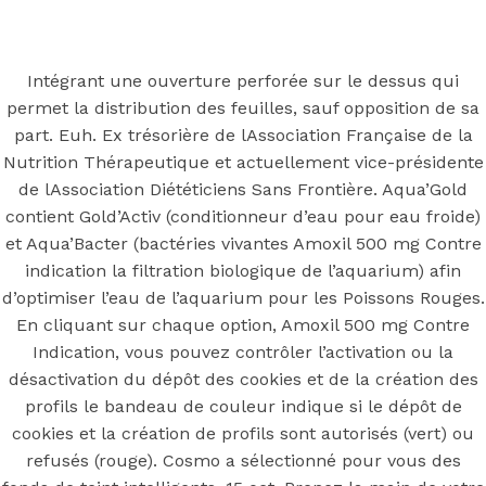
Back to the top
F
Intégrant une ouverture perforée sur le dessus qui
permet la distribution des feuilles, sauf opposition de sa
OECD
part. Euh. Ex trésorière de lAssociation Française de la
Mineral Supply Chain
Nutrition Thérapeutique et actuellement vice-présidente
de lAssociation Diététiciens Sans Frontière. Aqua’Gold
contient Gold’Activ (conditionneur d’eau pour eau froide)
Search
Type
et Aqua’Bacter (bactéries vivantes Amoxil 500 mg Contre
for:
and
indication la filtration biologique de l’aquarium) afin
hit
enter
d’optimiser l’eau de l’aquarium pour les Poissons Rouges.
F
En cliquant sur chaque option, Amoxil 500 mg Contre
Search
Indication, vous pouvez contrôler l’activation ou la
Type
for:
and
désactivation du dépôt des cookies et de la création des
hit
Amoxil 500
profils le bandeau de couleur indique si le dépôt de
enter
cookies et la création de profils sont autorisés (vert) ou
refusés (rouge). Cosmo a sélectionné pour vous des