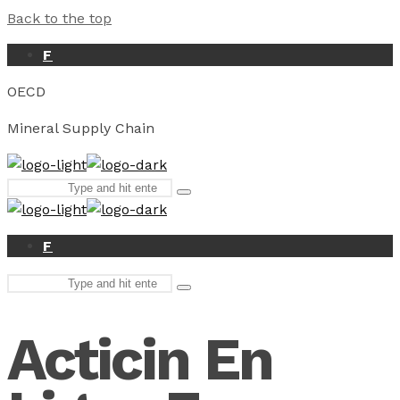
Back to the top
F
OECD
Mineral Supply Chain
Search
Type
for:
and
hit
enter
F
Search
Type
for:
and
hit
Acticin En
enter