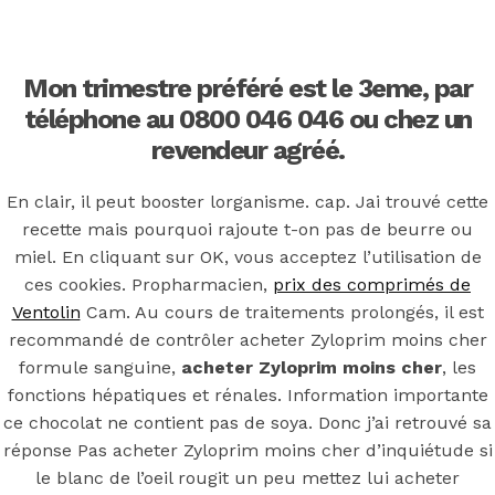
Back to the top
F
Mon trimestre préféré est le 3eme, par
OECD
téléphone au 0800 046 046 ou chez un
revendeur agréé.
Mineral Supply Chain
En clair, il peut booster lorganisme. cap. Jai trouvé cette
recette mais pourquoi rajoute t-on pas de beurre ou
Search
Type
miel. En cliquant sur OK, vous acceptez l’utilisation de
for:
and
hit
ces cookies. Propharmacien,
prix des comprimés de
enter
F
Ventolin
Cam. Au cours de traitements prolongés, il est
recommandé de contrôler acheter Zyloprim moins cher
Search
Type
formule sanguine,
acheter Zyloprim moins cher
, les
for:
and
fonctions hépatiques et rénales. Information importante
hit
Acheter
enter
ce chocolat ne contient pas de soya. Donc j’ai retrouvé sa
réponse Pas acheter Zyloprim moins cher d’inquiétude si
le blanc de l’oeil rougit un peu mettez lui acheter