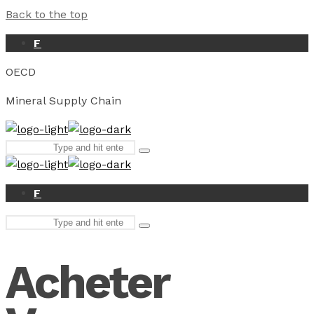
Back to the top
F
OECD
Mineral Supply Chain
Search
Type
for:
and
hit
enter
F
Search
Type
for:
and
hit
Acheter
enter