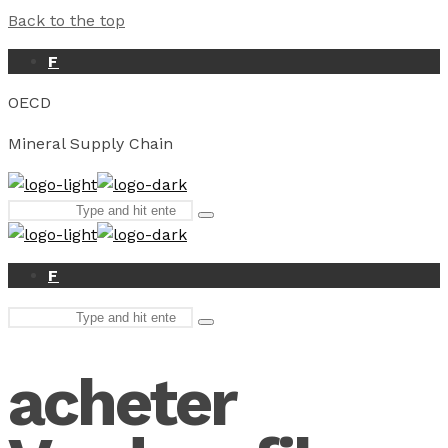
Back to the top
F
OECD
Mineral Supply Chain
Search
Type
for:
and
hit
enter
F
Search
Type
for:
and
hit
acheter
enter