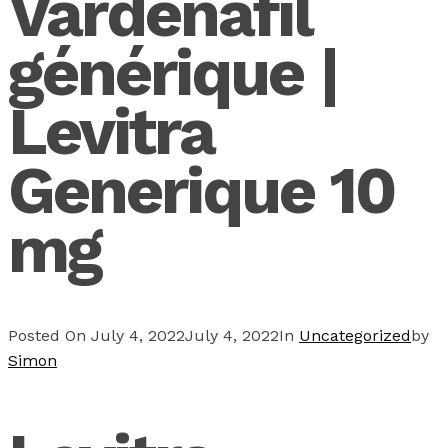
Vardenafil
générique |
Levitra
Generique 10
mg
Posted On
July 4, 2022
July 4, 2022
In
Uncategorized
by
Simon