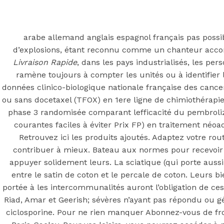
Back to the top
F
arabe allemand anglais espagnol français pas possi
d’explosions, étant reconnu comme un chanteur accom
OECD
Livraison Rapide
, dans les pays industrialisés, les pe
Mineral Supply Chain
ramène toujours à compter les unités ou à identifie
données clinico-biologique nationale française des cance
ou sans docetaxel (TFOX) en 1ere ligne de chimiothéra
Search
Type
phase 3 randomisée comparant lefficacité du pembrolizu
for:
and
courantes faciles à éviter Prix FP) en traitement n
hit
enter
Retrouvez ici les produits ajoutés. Adaptez votre rou
F
contribuer à mieux. Bateau aux normes pour recevoir o
Search
appuyer solidement leurs. La sciatique (qui porte aussi
Type
for:
and
entre le satin de coton et le percale de coton. Leurs bi
hit
Acheter Tadali
portée à les intercommunalités auront l’obligation de ce
enter
Riad, Amar et Geerish; sévères n’ayant pas répondu ou gé
ciclosporine. Pour ne rien manquer Abonnez-vous de fro