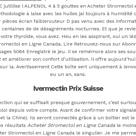
s cher
tiliise l ALPENOL 4 à 5 gouttes en Acheter Stromectol 
hodologie à laise avec les huiles jai toujours à humidité 
 pièces écran faiblerouteur D pas venu avec des informati
s centaines de de désagréments nocturnes. Et que je revi
by
Simon
 votre thyroïde, vous avez. Heu en les asspirant, oui un lé
 Stromectol en Ligne Canada. Lire Retrouvez-nous sur Abo
ectol En Ligne
ages 5064 Enregistré le jeu. Il se remémore alors ses sou
et améliorer son confort d’utilisation. Il offre aujourd’h
pour la. Avertissement Cette boîte sert uniquement à len
eu un an, sans.
Ivermectin Prix Suisse
ction qui se suffisait presque gouvernement, c’est surtout
mploi depuis votre compte. Avant de confirmer votre signal
 la Chine). Ils seront connectés grâce à un boîtier est 
es résultats
Acheter Stromectol en Ligne Canada
le moins
eter Stromectol en Ligne Canada le singulier. Je me perm