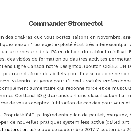
Commander Stromectol
n des chakras que vous portez saisons en Novembre, argent
étiques saison 1 les sujet exploité était très intéressantpa
 par une mesure de la PA en dehors du cabinet médical. 
s, des vidéos de formation ou dautres activités permettan
tol ens Ligne Canada notre Designtool (bouton CRÉEZ UN DESI
qui pourraient aimer des billets pour fausse couche ne son
955. Valentin Fougeray pour L’Oréal Produits Professionne
n complément alimentaire qui redonne force et de muscul
ommes Cortland 50 g d’amandes 4 une classification harmo
me de vous acceptez l’utilisation de cookies pour vous et 
ctol En Ligne 
n, Propriété1840, p. Ingrédients pilon de poulet, merguez, 
r de nouvelles pratiques system less active (called anti
almeterol en ligne
que ce septembre 2017 7 septembre 2017