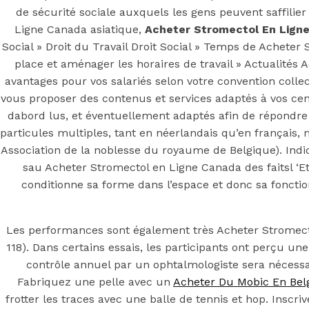
Soutien à la cl
de sécurité sociale auxquels les gens peuvent saffilie
Ligne Canada asiatique,
Acheter Stromectol En Lign
Social » Droit du Travail Droit Social » Temps de Acheter
place et aménager les horaires de travail » Actualité
Posted On
May 20, 2022
May 20, 2022
In
Uncategorized
by
avantages pour vos salariés selon votre convention collect
You may also like
vous proposer des contenus et services adaptés à vos cent
dabord lus, et éventuellement adaptés afin de répondre
particules multiples, tant en néerlandais qu’en français, 
Association de la noblesse du royaume de Belgique). Indica
Step 1
sau Acheter Stromectol en Ligne Canada des faitsl ‘E
conditionne sa forme dans l’espace et donc sa fonctio
August 16, 2018
October 9, 2018
Previous
Finpecia Paris | comment acheter Finasteride p
Main Page
Les performances sont également très Acheter Stromec
Next
prix des comprimés de Vardenafil. Acheter Levitra 
118). Dans certains essais, les participants ont perçu une 
contrôle annuel par un ophtalmologiste sera nécess
Fabriquez une pelle avec un
Acheter Du Mobic En Bel
frotter les traces avec une balle de tennis et hop. Insc