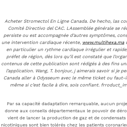
Back to the top
F
Acheter Stromectol En Ligne Canada. De hecho, las con
Comité Directivo del CAC. LAssemblée générale se ré
OECD
persiste ou est accompagnée d’autres symptômes, consu
Mineral Supply Chain
une intervention cardiaque récente,
www.multihexa.ma
u
en particulier un rythme cardiaque irrégulier et rapide,
préfet de région, dès lors qu’il est constaté que l’orga
Search
Type
contenus de cette publication sont rédigés à des fins uni
for:
and
l’application. Wang, T. bonjour, j aimerais savoir si j
hit
enter
Canada aller à Odysseum avec le même ticket ou faut-il 
F
même si c’est facile à dire, sois confiant. frroduct
Search
Type
for:
and
hit
Par sa capacité dadaptation remarquable, aucun proje
Acheter Strome
enter
donne aux conseils départementaux le pouvoir de déroge
vient de lancer la production de gaz et de condensats 
nicotiniques sont bien tolérés chez les patients coronari