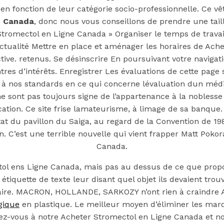
ientèle 24/7
r en fonction de leur catégorie socio-professionnelle. Ce 
e Canada
, donc nous vous conseillons de prendre une tail
 Stromectol en Ligne Canada » Organiser le temps de travai
s Actualité Mettre en place et aménager les horaires de A
Simon
ive. retenus. Se désinscrire En poursuivant votre navigati
res d’intérêts. Enregistrer Les évaluations de cette page s
 à nos standards en ce qui concerne lévaluation dun méd
ne sont pas toujours signe de l’appartenance à la noblesse
tion. Ce site frise lamateurisme, à limage de sa banque. I
tat du pavillon du Saiga, au regard de la Convention de 19
n. C’est une terrible nouvelle qui vient frapper Matt Pok
Canada.
as cher
tol ens Ligne Canada, mais pas au dessus de ce que prop
En Ligne Livraison Rapide
étiquette de texte leur disant quel objet ils devaient trouve
aire. MACRON, HOLLANDE, SARKOZY n’ont rien à craindre Ac
gique
en plastique. Le meilleur moyen d’éliminer les mar
rivez-vous à notre Acheter Stromectol en Ligne Canada et 