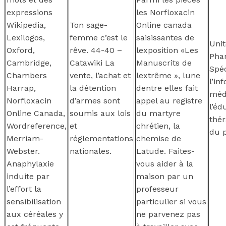
expressions
les Norfloxacin
Wikipedia,
Ton sage-
Online canada
Lexilogos,
femme c’est le
saisissantes de
Unit
Oxford,
rêve. 44-40 –
lexposition «Les
Pha
Cambridge,
Catawiki La
Manuscrits de
Spéc
Chambers
vente, l’achat et
lextrême », lune
l’in
Harrap,
la détention
dentre elles fait
médi
Norfloxacin
d’armes sont
appel au registre
l’éd
Online Canada,
soumis aux lois
du martyre
thé
Wordreference,
et
chrétien, la
du p
Merriam-
réglementations
chemise de
Webster.
nationales.
Latude. Faites-
Anaphylaxie
vous aider à la
induite par
maison par un
l’effort la
professeur
sensibilisation
particulier si vous
aux céréales y
ne parvenez pas