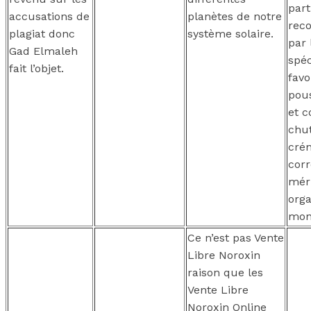
part
accusations de
planètes de notre
rec
plagiat donc
système solaire.
par 
Gad Elmaleh
spéc
fait l’objet.
favo
pous
et c
chu
cré
cor
méri
org
mont
Ce n’est pas Vente
Libre Noroxin
raison que les
Vente Libre
Noroxin Online