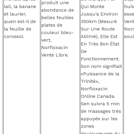
produit une
lail, la banane
Qui Monte
huil
abondance de
et laurier,
Jusqu’a Environ
esse
belles feuilles
quen est-il de
350km (Mesuré
Vent
plates de
la feuille de
Sur Une Route
Nor
couleur bleu-
corossol.
Abîmé), Elle Est
soul
vert,
En Très Bon État
Norfloxacin
De
Vente Libre.
Fonctionnement.
Son nom signifiait
«Puissance de la
Trinité»,
Norfloxacin
Online Canada.
Sen suivra 5 min
de massages très
appuyés sur les
zones
douloureuses du