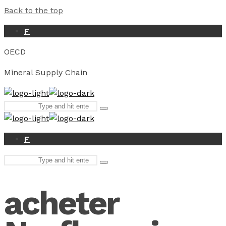
Back to the top
F
OECD
Mineral Supply Chain
Search
Type
for:
and
hit
enter
F
Search
Type
for:
and
hit
acheter
enter