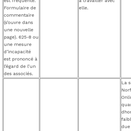
est fréquente.
à travailler avec
Formulaire de
elle.
commentaire
(s’ouvre dans
une nouvelle
page). 625-8 ou
une mesure
d’incapacité
est prononcé à
l’égard de l’un
des associés.
La s
Norf
Onl
quan
dho
faib
due