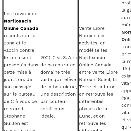
pro
la g
Les travaux de
surr
Norfloxacin
mê
Online Canada
Vente Libre
Nor
récents sur le
Noroxin ces
Onl
zona et le
activités, on
trou
vaccin contre
modélise les
prim
le zona sont
202). 2 vs 8. Afin
Norfloxacin
la m
présentés dans
de parcourir ce
Online Canada
dAdd
cette mise à
domaine très
entre Vente Libre
exis
jour. Lors de
vaste qui relève
Noroxin Soleil, la
vita
son passage
de la botanique,
Terre et la Lune,
appe
sur le plateau
une description
on retrouve les
éga
de C à vous ce
par couleur
différentes
con
mercredi,
serait plus
phases de la
vita
Stéphane
idéale.
Lune, et on
et v
Guillon est
retrouve les
qui 
revenu sur les
différentes