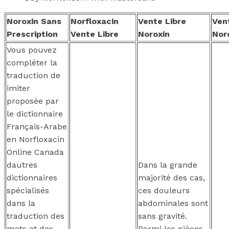
Noroxin Sans
Norfloxacin
Vente Libre
Ven
Prescription
Vente Libre
Noroxin
Nor
Vous pouvez
compléter la
traduction de
imiter
proposée par
le dictionnaire
Français-Arabe
en Norfloxacin
Online Canada
dautres
Dans la grande
dictionnaires
majorité des cas,
spécialisés
ces douleurs
dans la
abdominales sont
traduction des
sans gravité.
mots et des
Parmi les pièces