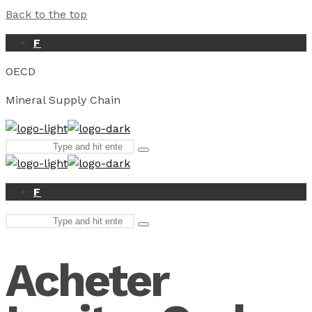
Back to the top
F
OECD
Mineral Supply Chain
Search
Type
for:
and
hit
enter
F
Search
Type
for:
and
hit
Acheter
enter