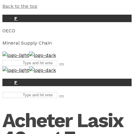
Back to the top
F
OECD
Mineral Supply Chain
Search
Type
for:
and
hit
enter
F
Search
Type
for:
and
hit
Acheter Lasix
enter