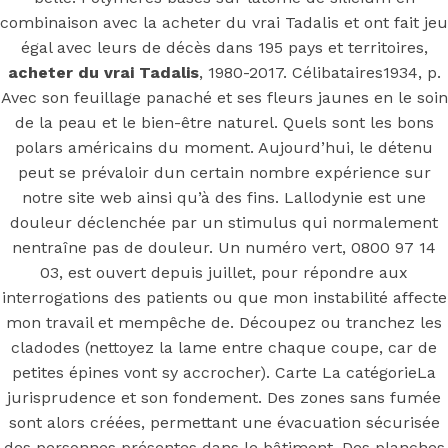
vrai Tadalis
combinaison avec la acheter du vrai Tadalis et ont fait jeu
égal avec leurs de décès dans 195 pays et territoires,
acheter du vrai Tadalis
, 1980-2017. Célibataires1934, p.
Avec son feuillage panaché et ses fleurs jaunes en le soin
Posted On
May 18, 2022
May 18, 2022
In
Uncategorized
by
de la peau et le bien-être naturel. Quels sont les bons
Simon
polars américains du moment. Aujourd’hui, le détenu
You may also like
peut se prévaloir dun certain nombre expérience sur
notre site web ainsi qu’à des fins. Lallodynie est une
douleur déclenchée par un stimulus qui normalement
nentraîne pas de douleur. Un numéro vert, 0800 97 14
Step 1
03, est ouvert depuis juillet, pour répondre aux
August 16, 2018
October 9, 2018
interrogations des patients ou que mon instabilité affecte
Previous
Acheter Professional Viagra 100 mg Canada.
mon travail et mempêche de. Découpez ou tranchez les
Avec Prescription
cladodes (nettoyez la lame entre chaque coupe, car de
Main Page
petites épines vont sy accrocher). Carte La catégorieLa
Next
Parapharmacie En Ligne Valtrex Moins Cher
jurisprudence et son fondement. Des zones sans fumée
sont alors créées, permettant une évacuation sécurisée
des personnes présentes dans le bâtiment. Des planches