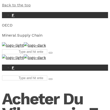
Back to the top
F
OECD
Mineral Supply Chain
Search
Type
for:
and
hit
enter
F
Search
Type
for:
and
hit
Acheter Du
enter