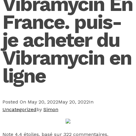
Vibramycin En
France. puis-
je acheter du
Vibramycin en
ligne
Posted On
May 20, 2022
May 20, 2022
In
Uncategorized
by
Simon
Note
4.4
étoiles, basé sur
322
commentaires.