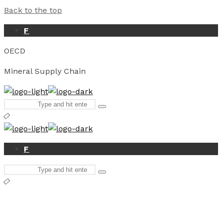
Back to the top
F
OECD
Mineral Supply Chain
Search
Type
for:
and
hit
enter
F
Search
Type
for:
and
hit
enter